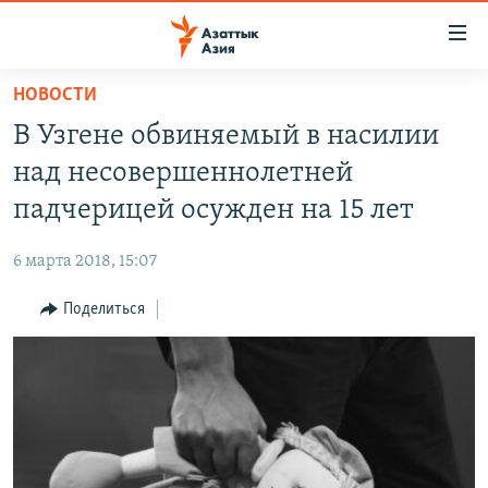
Доступность
ссылок
Вернуться
НОВОСТИ
к
ЦЕНТРАЛЬНАЯ АЗИЯ
В Узгене обвиняемый в насилии
основному
НОВОСТИ
КАЗАХСТАН
содержанию
над несовершеннолетней
ВОЙНА В УКРАИНЕ
Вернутся
КЫРГЫЗСТАН
падчерицей осужден на 15 лет
к
НА ДРУГИХ ЯЗЫКАХ
УЗБЕКИСТАН
главной
6 марта 2018, 15:07
ТАДЖИКИСТАН
ҚАЗАҚША
навигации
ПОДПИШИТЕСЬ НА НАС В СОЦСЕТЯХ
Вернутся
Поделиться
КЫРГЫЗЧА
к
ЎЗБЕКЧА
поиску
ТОҶИКӢ
Все сайты РСЕ/РС
TÜRKMENÇE