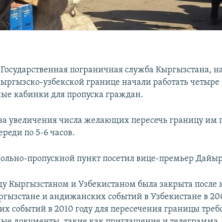
 Государственная пограничная служба Кыргызстана, н
кыргызско-узбекской границе начали работать четыре
ые кабинки для пропуска граждан.
-за увеличения числа желающих пересечь границу им 
ереди по 5-6 часов.
рольно-пропускной пункт посетил вице-премьер Дайыр
у Кыргызстаном и Узбекистаном была закрыта после 
ргызстане и андижанских событий в Узбекистане в 200
их событий в 2010 году для пересечения границы треб
ые документы, такие как приглашение и телеграмма. 