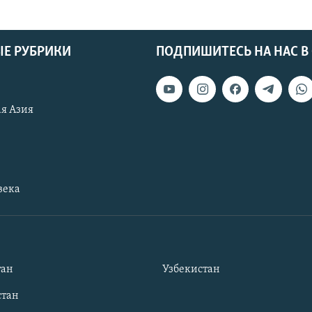
Е РУБРИКИ
ПОДПИШИТЕСЬ НА НАС В
я Азия
века
тан
Узбекистан
тан