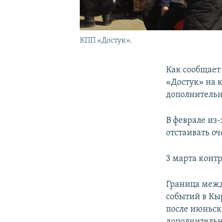
КПП «Достук».
Как сообщает
«Достук» на 
дополнительн
В феврале из
отстаивать оч
3 марта конт
Граница межд
событий в Кы
после июньск
дополнительн