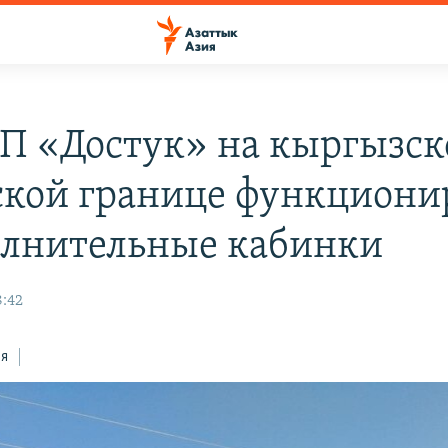
П «Достук» на кыргызск
ской границе функциони
олнительные кабинки
8:42
ся