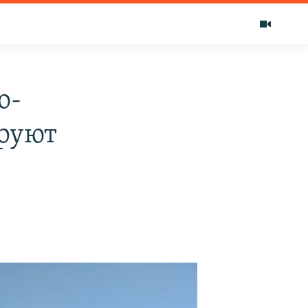
о-
руют