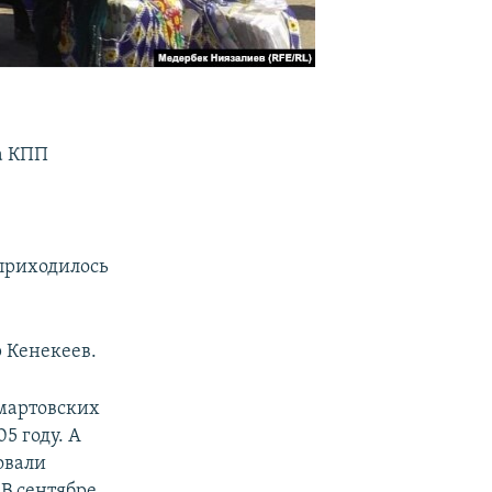
а КПП
приходилось
 Кенекеев.
мартовских
5 году. А
овали
В сентябре