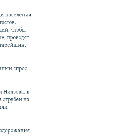
ди населения
естов.
ций, чтобы
ие, проводят
старейшин,
нный спрос
и Ниязова, в
 отрубей на
или
подорожания