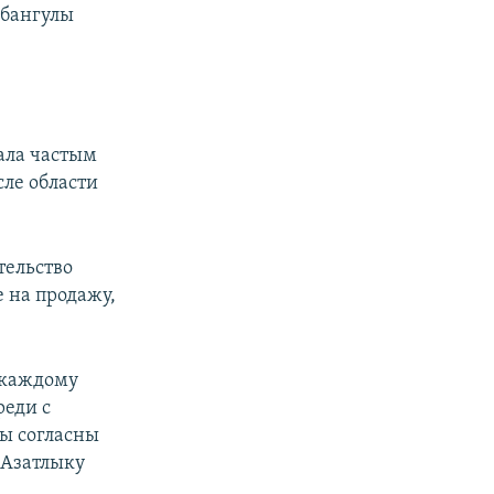
рбангулы
ала частым
сле области
тельство
 на продажу,
 каждому
реди с
Мы согласны
 Азатлыку