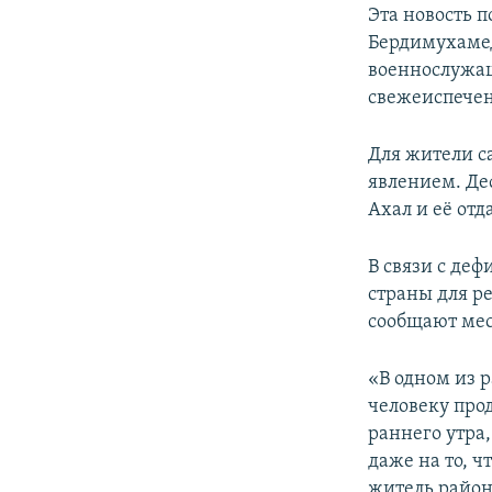
Эта новость 
Бердимухамед
военнослужащ
свежеиспечен
Для жители с
явлением. Деф
Ахал и её отд
В связи с де
страны для р
сообщают мес
«В одном из 
человеку про
раннего утра,
даже на то, ч
житель район