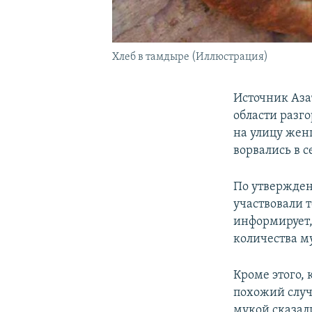
Хлеб в тамдыре (Иллюстрация)
Источник Аза
области разг
на улицу жен
ворвались в 
По утвержден
участвовали 
информирует,
количества м
Кроме этого,
похожий случ
мукой сказал