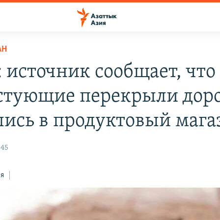
АН
 источник сообщает, что
стующие перекрыли доро
лись в продуктовый мага
:45
ся