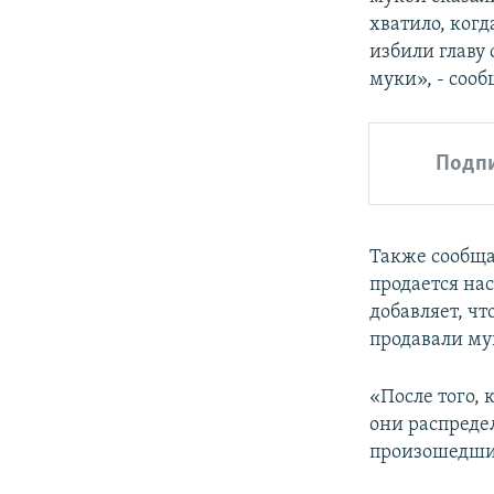
хватило, ког
избили главу 
муки», - сооб
Подп
Также сообща
продается на
добавляет, чт
продавали му
«После того, 
они распреде
произошедший