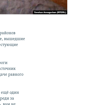
 районов
чае, вышедшие
тестующие
роги
источник
даче равного
л ещё один
реди за
, вам не