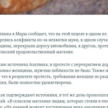
тлыка в Мары сообщает, что на этой неделе в одном из
орелись конфликты из-за нехватки муки, в одном слу
щины, перекрыли дорогу автомобилям, в другом, про
сельский продовольственный магазин.
ию источника Азатлыка, в протесте с перекрытием до
только женщины, мужчин поблизости не было. Также 
 что в результате протеста, требования женщин по раз
уки, были полностью удовлетворены.
 как подтверждают источники, в тот же день произоше
ай. «В сельском магазине людям, которые стояли в оче
и: «На данный момент доставленная мука закончилась