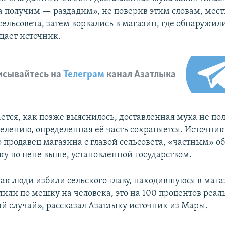
да получим — раздадим», не поверив этим словам, мес
сельсовета, затем ворвались в магазин, где обнаружил
щает источник.
исывайтесь на
Телеграм
канал Азатлыка
ется, как позже выяснилось, доставленная мука не по
селению, определенная её часть сохраняется. Источни
о продавец магазина с главой сельсовета, «частным» о
ку по цене выше, установленной государством.
как люди избили сельского главу, находившуюся в маг
лили по мешку на человека, это на 100 процентов реал
 случай», рассказал Азатлыку источник из Мары.