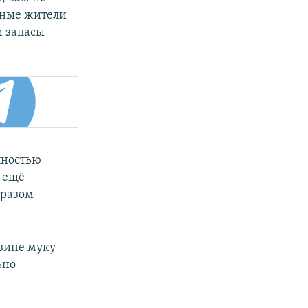
тные жители
и запасы
лностью
к ещё
бразом
азине муку
ьно