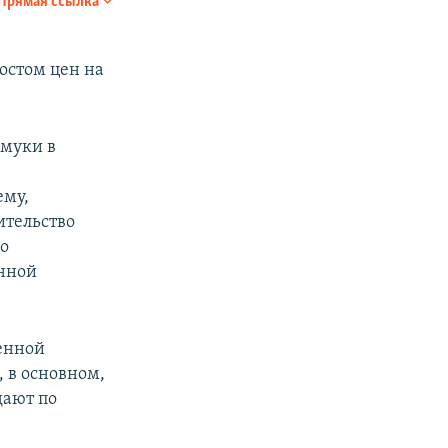
Прямая ссылка
SHARE
остом цен на
 муки в
ему,
px
width
ительство
по
енной
венной
, в основном,
дают по