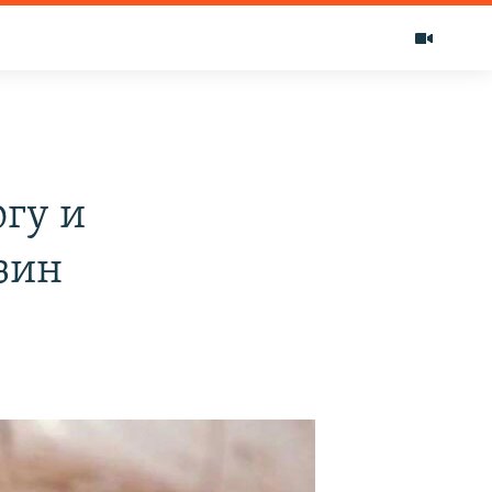
гу и
зин