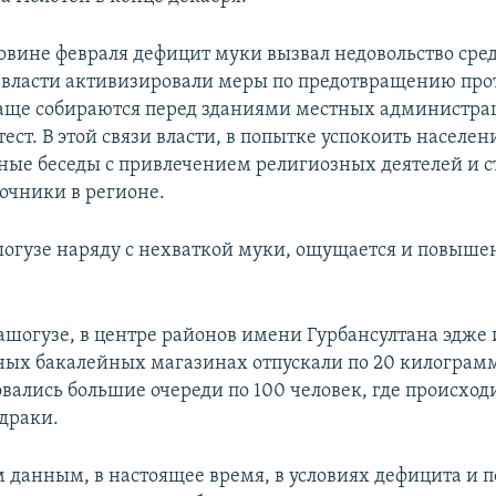
ловине февраля дефицит муки вызвал недовольство сре
а власти активизировали меры по предотвращению прот
аще собираются перед зданиями местных администра
ест. В этой связи власти, в попытке успокоить населен
ные беседы с привлечением религиозных деятелей и 
очники в регионе.
шогузе наряду с нехваткой муки, ощущается и повыше
ашогузе, в центре районов имени Гурбансултана эдже 
ных бакалейных магазинах отпускали по 20 килограмм
овались большие очереди по 100 человек, где происход
драки.
 данным, в настоящее время, в условиях дефицита и 