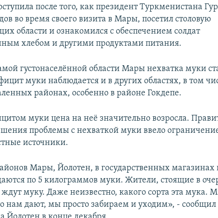
поступила после того, как президент Туркменистана Гу
ов во время своего визита в Мары, посетил столовую
их области и ознакомился с обеспечением солдат
ным хлебом и другими продуктами питания.
амой густонаселённой области Мары нехватка муки ст
ицит муки наблюдается и в других областях, в том чи
аленных районах, особенно в районе Гокдепе.
фицитом муки цена на неё значительно возросла. Прави
ешения проблемы с нехваткой муки ввело ограничение
тные источники.
районов Мары, Йолотен, в государственных магазинах
даются по 5 килограммов муки. Жители, стоящие в оче
 ждут муку. Даже неизвестно, какого сорта эта мука. 
то нам дают, мы просто забираем и уходим», - сообщил
а Йолотен в конце декабря.