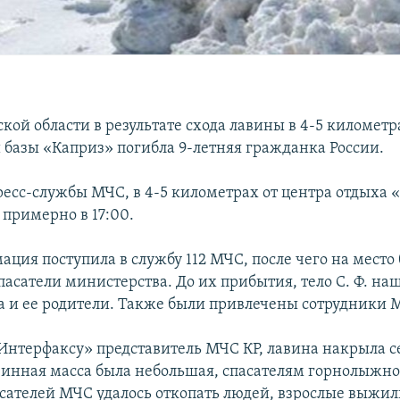
кой области в результате схода лавины в 4-5 километр
базы «Каприз» погибла 9-летняя гражданка России.
есс-службы МЧС, в 4-5 километрах от центра отдыха 
 примерно в 17:00.
мация поступила в службу 112 МЧС, после чего на место
пасатели министерства. До их прибытия, тело С. Ф. на
а и ее родители. Также были привлечены сотрудники 
Интерфаксу» представитель МЧС КР, лавина накрыла с
винная масса была небольшая, спасателям горнолыжно
сателей МЧС удалось откопать людей, взрослые выжил