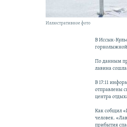
Иллюстративное фото
В Иссык-Кульс
горнолыжной 
По данным пр
лавина сошла
В 17:11 инфор
отправлены с
центра отдых
Как собщил «
человек. «Ла
прибытия спа