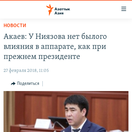
Доступность
ссылок
Вернуться
НОВОСТИ
к
ЦЕНТРАЛЬНАЯ АЗИЯ
Акаев: У Ниязова нет былого
основному
НОВОСТИ
КАЗАХСТАН
содержанию
влияния в аппарате, как при
ВОЙНА В УКРАИНЕ
Вернутся
КЫРГЫЗСТАН
прежнем президенте
к
НА ДРУГИХ ЯЗЫКАХ
УЗБЕКИСТАН
главной
27 февраля 2018, 11:05
ТАДЖИКИСТАН
ҚАЗАҚША
навигации
ПОДПИШИТЕСЬ НА НАС В СОЦСЕТЯХ
Вернутся
Поделиться
КЫРГЫЗЧА
к
ЎЗБЕКЧА
поиску
ТОҶИКӢ
Все сайты РСЕ/РС
TÜRKMENÇE