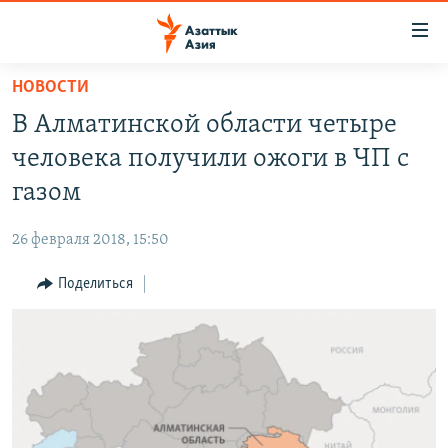
Доступность
ссылок
Вернуться
НОВОСТИ
к
ЦЕНТРАЛЬНАЯ АЗИЯ
В Алматинской области четыре
основному
НОВОСТИ
КАЗАХСТАН
содержанию
человека получили ожоги в ЧП с
ВОЙНА В УКРАИНЕ
Вернутся
КЫРГЫЗСТАН
газом
к
НА ДРУГИХ ЯЗЫКАХ
УЗБЕКИСТАН
главной
26 февраля 2018, 15:50
ТАДЖИКИСТАН
ҚАЗАҚША
навигации
ПОДПИШИТЕСЬ НА НАС В СОЦСЕТЯХ
Вернутся
Поделиться
КЫРГЫЗЧА
к
ЎЗБЕКЧА
поиску
ТОҶИКӢ
Все сайты РСЕ/РС
TÜRKMENÇE