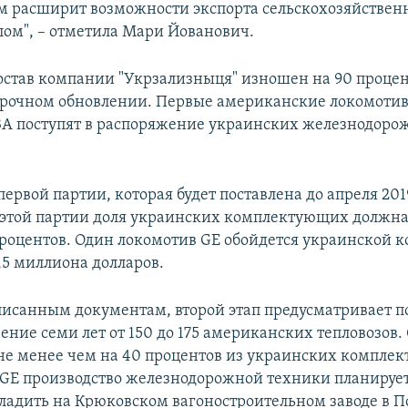
м расширит возможности экспорта сельскохозяйствен
елом", – отметила Мари Йованович.
став компании "Укрзализныця" изношен на 90 процен
срочном обновлении. Первые американские локомоти
33А поступят в распоряжение украинских железнодоро
ервой партии, которая будет поставлена до апреля 2019
В этой партии доля украинских комплектующих должна
процентов. Один локомотив GE обойдется украинской 
,5 миллиона долларов.
писанным документам, второй этап предусматривает п
чение семи лет от 150 до 175 американских тепловозов
 не менее чем на 40 процентов из украинских компле
 GE производство железнодорожной техники планирует
аладить на Крюковском вагоностроительном заводе в П