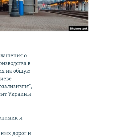
глашения о
оизводства в
ия на общую
Киеве
рзализныця",
ент Украины
кономик и
зных дорог и