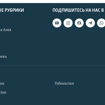
Е РУБРИКИ
ПОДПИШИТЕСЬ НА НАС В
я Азия
века
тан
Узбекистан
тан