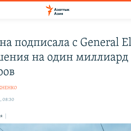
а подписала с General El
шения на один миллиард
ров
АХНЕНКО
, 08:30
ся