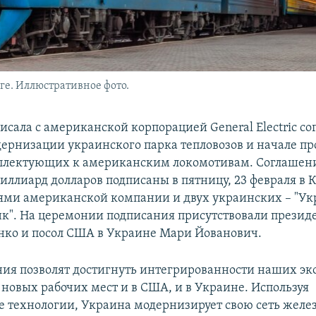
ге. Иллюстративное фото.
исала с американской корпорацией General Electric со
дернизации украинского парка тепловозов и начале пр
плектующих к американским локомотивам. Соглашен
иллиард долларов подписаны в пятницу, 23 февраля в 
ями американской компании и двух украинских – "Ук
к". На церемонии подписания присутствовали презид
ко и посол США в Украине Мари Йованович.
ния позволят достигнуть интегрированности наших э
 новых рабочих мест и в США, и в Украине. Используя
 технологии, Украина модернизирует свою сеть желе