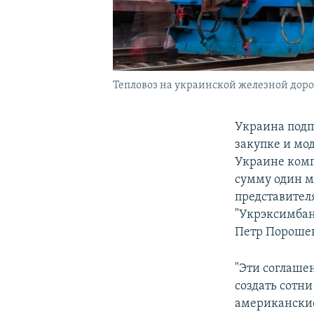
Тепловоз на украинской железной доро
Украина подп
закупке и мо
Украине ком
сумму один м
представител
"Укрэксимбан
Петр Порошен
"Эти соглаше
создать сотни
американские