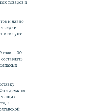
ных товаров и
тов и давно
вы серии
жников уже
 года, – 30
 составлять
компании
оставку
. Они должны
ктующих.
ся, в
олтавской