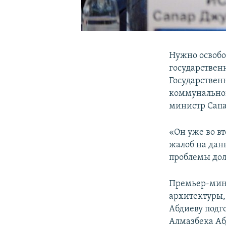
Нужно освобо
государствен
Государствен
коммунальног
министр Сапа
«Он уже во вт
жалоб на дан
проблемы дол
Премьер-мини
архитектуры,
Абдиеву подг
Алмазбека Аб