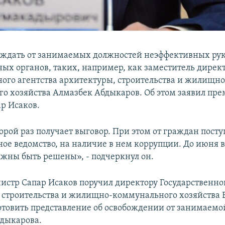
ждать от занимаемых должностей неэффективных ру
ных органов, таких, например, как заместитель дирек
ного агентства архитектуры, строительства и жилищно
о хозяйства Алмазбек Абдыкаров. Об этом заявил пре
р Исаков.
орой раз получает выговор. При этом от граждан посту
ное ведомство, на наличие в нем коррупции. До июня в
жны быть решены», - подчеркнул он.
стр Сапар Исаков поручил директору Государственног
 строительства и жилищно-коммунального хозяйства 
отовить представление об освобождении от занимаем
дыкарова.