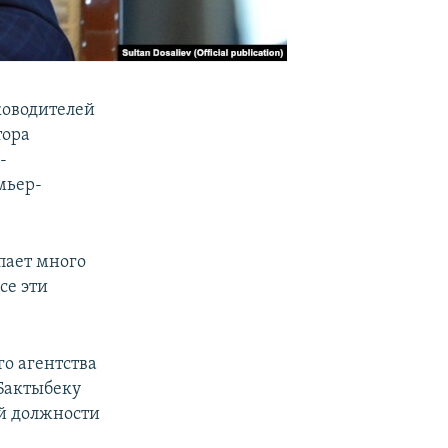
ководителей
тора
-
мьер-
пает много
се эти
о агентства
Бактыбеку
ой должности