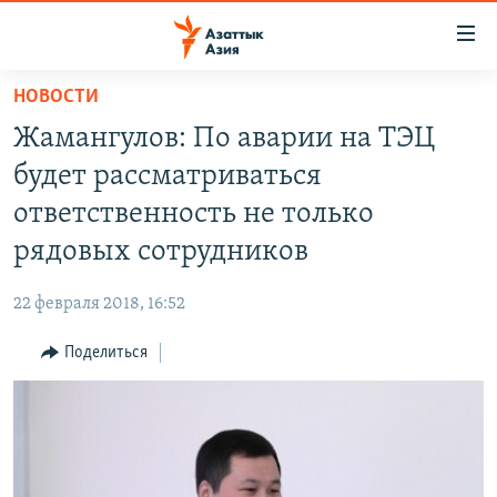
Доступность
ссылок
Вернуться
НОВОСТИ
к
ЦЕНТРАЛЬНАЯ АЗИЯ
Жамангулов: По аварии на ТЭЦ
основному
НОВОСТИ
КАЗАХСТАН
содержанию
будет рассматриваться
ВОЙНА В УКРАИНЕ
Вернутся
КЫРГЫЗСТАН
ответственность не только
к
НА ДРУГИХ ЯЗЫКАХ
УЗБЕКИСТАН
рядовых сотрудников
главной
ТАДЖИКИСТАН
ҚАЗАҚША
навигации
ПОДПИШИТЕСЬ НА НАС В СОЦСЕТЯХ
22 февраля 2018, 16:52
Вернутся
КЫРГЫЗЧА
к
Поделиться
ЎЗБЕКЧА
поиску
ТОҶИКӢ
Все сайты РСЕ/РС
TÜRKMENÇE