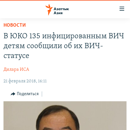
Доступность
ссылок
Вернуться
НОВОСТИ
к
ЦЕНТРАЛЬНАЯ АЗИЯ
В ЮКО 135 инфицированным ВИЧ
основному
НОВОСТИ
КАЗАХСТАН
содержанию
детям сообщили об их ВИЧ-
ВОЙНА В УКРАИНЕ
Вернутся
КЫРГЫЗСТАН
статусе
к
НА ДРУГИХ ЯЗЫКАХ
УЗБЕКИСТАН
главной
Дилара ИСА
ТАДЖИКИСТАН
ҚАЗАҚША
навигации
ПОДПИШИТЕСЬ НА НАС В СОЦСЕТЯХ
Вернутся
21 февраля 2018, 16:11
КЫРГЫЗЧА
к
ЎЗБЕКЧА
Поделиться
поиску
ТОҶИКӢ
Все сайты РСЕ/РС
TÜRKMENÇE