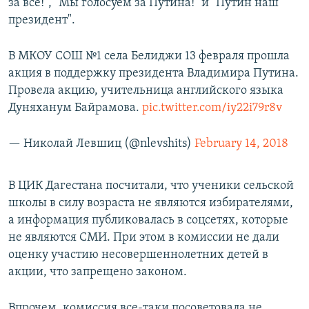
за все!", "Мы голосуем за Путина!" и "Путин наш
президент".
В МКОУ СОШ №1 села Белиджи 13 февраля прошла
акция в поддержку президента Владимира Путина.
Провела акцию, учительница английского языка
Дуняханум Байрамова.
pic.twitter.com/iy22i79r8v
— Николай Левшиц (@nlevshits)
February 14, 2018
В ЦИК Дагестана посчитали, что ученики сельской
школы в силу возраста не являются избирателями,
а информация публиковалась в соцсетях, которые
не являются СМИ. При этом в комиссии не дали
оценку участию несовершеннолетних детей в
акции, что запрещено законом.
Впрочем, комиссия все-таки посоветовала не