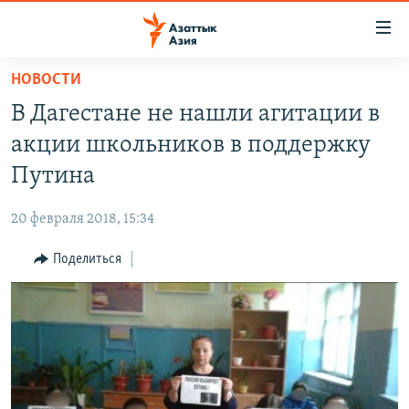
Доступность
ссылок
Вернуться
НОВОСТИ
к
ЦЕНТРАЛЬНАЯ АЗИЯ
В Дагестане не нашли агитации в
основному
НОВОСТИ
КАЗАХСТАН
содержанию
акции школьников в поддержку
ВОЙНА В УКРАИНЕ
Вернутся
КЫРГЫЗСТАН
Путина
к
НА ДРУГИХ ЯЗЫКАХ
УЗБЕКИСТАН
главной
20 февраля 2018, 15:34
ТАДЖИКИСТАН
ҚАЗАҚША
навигации
ПОДПИШИТЕСЬ НА НАС В СОЦСЕТЯХ
Вернутся
Поделиться
КЫРГЫЗЧА
к
ЎЗБЕКЧА
поиску
ТОҶИКӢ
Все сайты РСЕ/РС
TÜRKMENÇE