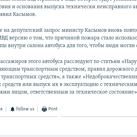
овия и основания выпуска технически неисправного ав
явил Касымов.
те на депутатский запрос министр Касымов вновь повт
ВД версию о том, что причиной пожара стало использ
ы внутри салона автобуса для того, чтобы люди могли 
пассажиров этого автобуса расследуют по статьям «На
ляющим транспортным средством, правил дорожного 
 транспортных средств», а также «Недоброкачествен
 средств или выпуск их в эксплуатацию с технически
ями лицом, ответственным за техническое состояние»
ся
Follow us
Print