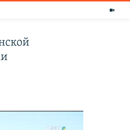
нской
ки