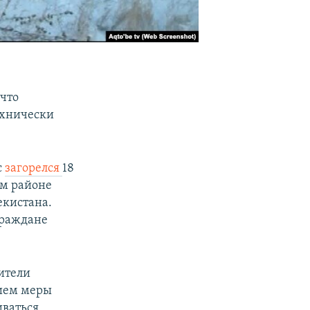
что
ехнически
с
загорелся
18
ом районе
екистана.
раждане
ители
нием меры
иваться