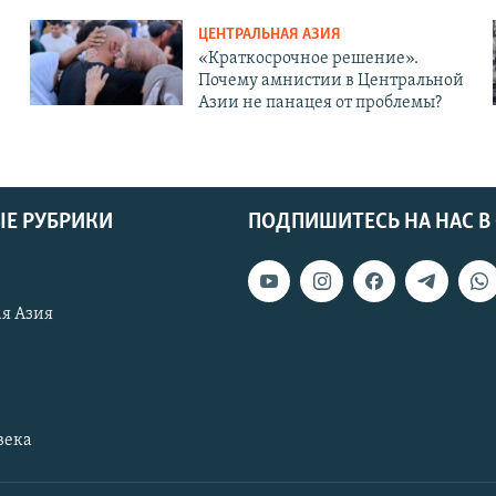
ЦЕНТРАЛЬНАЯ АЗИЯ
«Краткосрочное решение».
Почему амнистии в Центральной
Азии не панацея от проблемы?
Е РУБРИКИ
ПОДПИШИТЕСЬ НА НАС В
я Азия
века