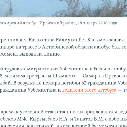
жирский автобус. Иргизский район, 18 января 2018 года.
ренних дел Казахстана Калмуханбет Касымов заявил, 
январе на трассе в Актюбинской области автобус был т
 момент выхода на линию.
 трудовых мигрантов из Узбекистана в Россию автобу
68-м километре трассы Шымкент — Самара в Иргизск
лыбай. В результате пожара погибли 52 гражданина Узб
гражданина Узбекистана и
водители этого автобуса
— г
 время к уголовной ответственности привлекаются вод
небеков М.Ф., Кыргызбаев Н.А. и Танатов Б.М. с избра
аключения под стражей, в ходе которой будут устанавл