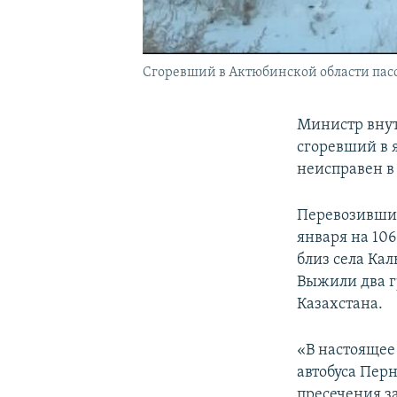
Сгоревший в Актюбинской области пасса
Министр внут
сгоревший в 
неисправен в
Перевозивший
января на 10
близ села Ка
Выжили два 
Казахстана.
«В настоящее
автобуса Пер
пресечения з