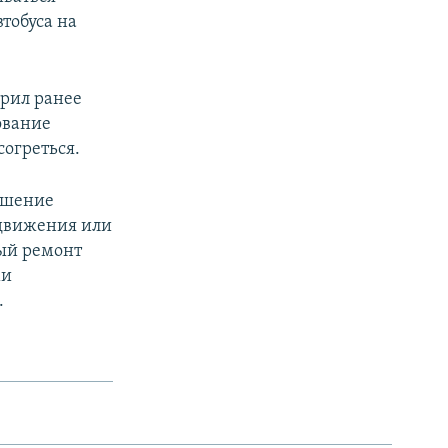
тобуса на
орил ранее
ование
согреться.
рушение
движения или
ный ремонт
ми
.