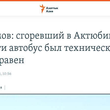
ов: сгоревший в Актюби
ти автобус был техничес
равен
, 10:56
ся