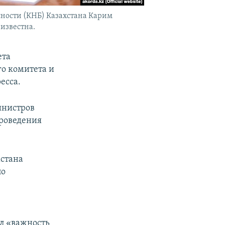
сности (КНБ) Казахстана Карим
известна.
ета
о комитета и
есса.
инистров
проведения
хстана
по
ил «важность