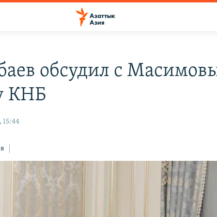
баев обсудил с Масимов
у КНБ
 15:44
ся