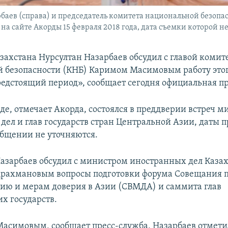
баев (справа) и председатель комитета национальной безопа
 сайте Акорды 15 февраля 2018 года, дата съемки которой не
захстана Нурсултан Назарбаев обсудил с главой комит
 безопасности (КНБ) Каримом Масимовым работу этог
редстоящий период», сообщает сегодня официальная пр
де, отмечает Акорда, состоялся в преддверии встреч м
дел и глав государств стран Центральной Азии, даты 
общении не уточняются.
азарбаев обсудил с министром иностранных дел Каза
рахмановым вопросы подготовки форума Совещания 
ию и мерам доверия в Азии (СВМДА) и саммита глав
х государств.
 Масимовым, сообщает пресс-служба, Назарбаев отмет