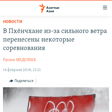
Доступность
ссылок
Вернуться
НОВОСТИ
к
ЦЕНТРАЛЬНАЯ АЗИЯ
В Пхёнчхане из-за сильного ветра
основному
НОВОСТИ
КАЗАХСТАН
содержанию
перенесены некоторые
ВОЙНА В УКРАИНЕ
Вернутся
КЫРГЫЗСТАН
соревнования
к
НА ДРУГИХ ЯЗЫКАХ
УЗБЕКИСТАН
главной
Руслан МЕДЕЛБЕК
ТАДЖИКИСТАН
ҚАЗАҚША
навигации
ПОДПИШИТЕСЬ НА НАС В СОЦСЕТЯХ
Вернутся
14 февраля 2018, 13:21
КЫРГЫЗЧА
к
ЎЗБЕКЧА
Поделиться
поиску
ТОҶИКӢ
Все сайты РСЕ/РС
TÜRKMENÇE