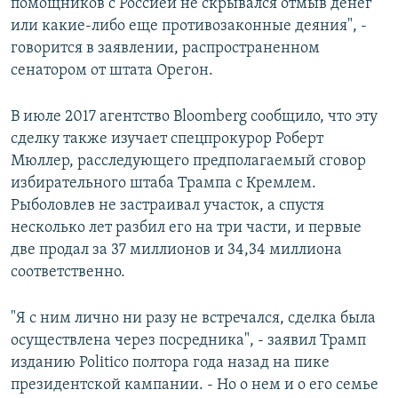
помощников с Россией не скрывался отмыв денег
или какие-либо еще противозаконные деяния", -
говорится в заявлении, распространенном
сенатором от штата Орегон.
В июле 2017 агентство Bloomberg сообщило, что эту
сделку также изучает спецпрокурор Роберт
Мюллер, расследующего предполагаемый сговор
избирательного штаба Трампа с Кремлем.
Рыболовлев не застраивал участок, а спустя
несколько лет разбил его на три части, и первые
две продал за 37 миллионов и 34,34 миллиона
соответственно.
"Я с ним лично ни разу не встречался, сделка была
осуществлена через посредника", - заявил Трамп
изданию Politico полтора года назад на пике
президентской кампании. - Но о нем и о его семье