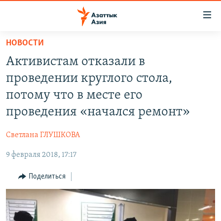
Доступность
ссылок
Вернуться
НОВОСТИ
к
ЦЕНТРАЛЬНАЯ АЗИЯ
Активистам отказали в
основному
НОВОСТИ
КАЗАХСТАН
содержанию
проведении круглого стола,
ВОЙНА В УКРАИНЕ
Вернутся
КЫРГЫЗСТАН
потому что в месте его
к
НА ДРУГИХ ЯЗЫКАХ
УЗБЕКИСТАН
проведения «начался ремонт»
главной
ТАДЖИКИСТАН
ҚАЗАҚША
навигации
ПОДПИШИТЕСЬ НА НАС В СОЦСЕТЯХ
Светлана ГЛУШКОВА
Вернутся
КЫРГЫЗЧА
к
9 февраля 2018, 17:17
ЎЗБЕКЧА
поиску
Поделиться
ТОҶИКӢ
Все сайты РСЕ/РС
TÜRKMENÇE