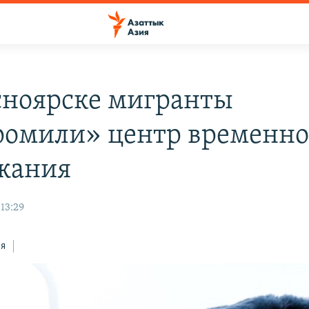
сноярске мигранты
ромили» центр временно
жания
13:29
ся