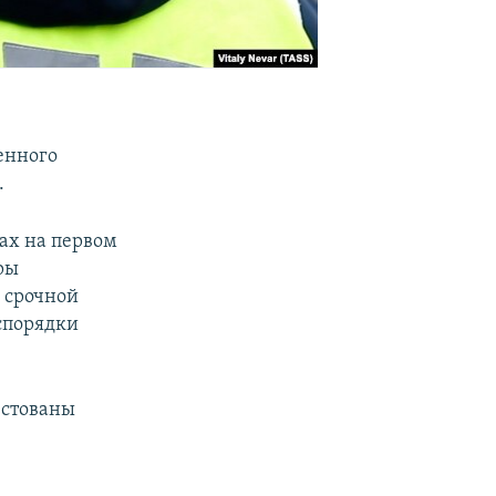
енного
.
тах на первом
ры
 срочной
еспорядки
естованы