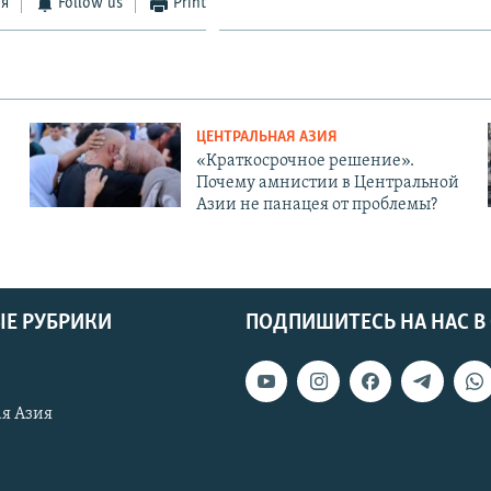
ся
Follow us
Print
ЦЕНТРАЛЬНАЯ АЗИЯ
«Краткосрочное решение».
Почему амнистии в Центральной
Азии не панацея от проблемы?
Е РУБРИКИ
ПОДПИШИТЕСЬ НА НАС В
я Азия