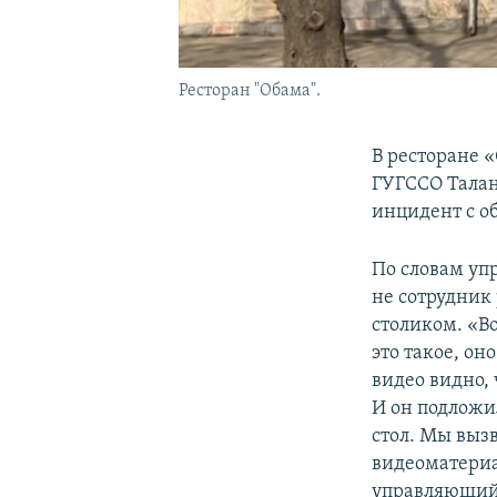
Ресторан "Обама".
В ресторане 
ГУГССО Талан
инцидент с о
По словам уп
не сотрудник
столиком. «Во
это такое, он
видео видно, 
И он подложи
стол. Мы выз
видеоматериал
управляющий