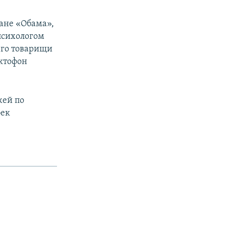
ране «Обама»,
психологом
его товарищи
ктофон
жей по
бек