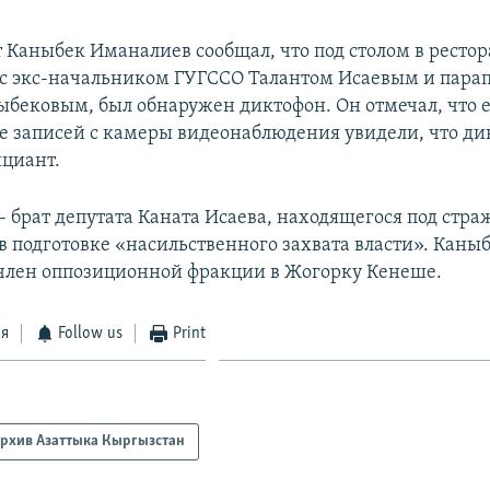
т Каныбек Иманалиев сообщал, что под столом в ресто
л с экс-начальником ГУГССО Талантом Исаевым и пара
бековым, был обнаружен диктофон. Он отмечал, что 
е записей с камеры видеонаблюдения увидели, что ди
циант.
- брат депутата Каната Исаева, находящегося под стра
в подготовке «насильственного захвата власти». Каны
член оппозиционной фракции в Жогорку Кенеше.
ся
Follow us
Print
рхив Азаттыка Кыргызстан