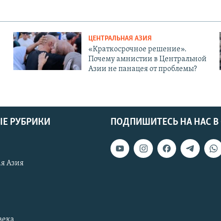
ЦЕНТРАЛЬНАЯ АЗИЯ
«Краткосрочное решение».
Почему амнистии в Центральной
Азии не панацея от проблемы?
Е РУБРИКИ
ПОДПИШИТЕСЬ НА НАС В
я Азия
века