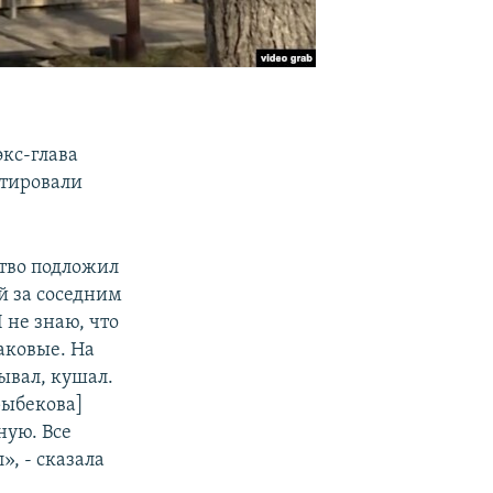
экс-глава
нтировали
тво подложил
й за соседним
Я не знаю, что
наковые. На
зывал, кушал.
рыбекова]
ную. Все
», - сказала