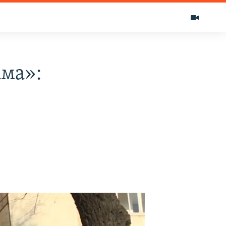
ама»: