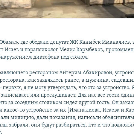
«Обама», где обедали депутат ЖК Каныбек Иманалиев, 
т Исаев и парапсихолог Мелис Карыбеков, прокомме
бнаружением диктофона под столом.
равляющего рестораном Айгерим Абакировой, устройс
 ресторана, как заявлялось ранее, а мужчина, сидевши
-первых, я не могу утверждать, что это за устройство. 
о записывает или прослушивает. Для нас все гости оди
что за соседним столиком сидел другой гость. Он зака
л какое-то устройство за их [Иманалиева, Исаева и Ка
вали милицию, дали показания, написали объяснитель
ы забрали, они будут разбираться, кто и что подложил
.