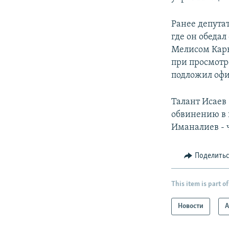
Ранее депута
где он обеда
Мелисом Кары
при просмотр
подложил офи
Талант Исаев 
обвинению в 
Иманалиев - 
Поделить
This item is part of
Новости
А