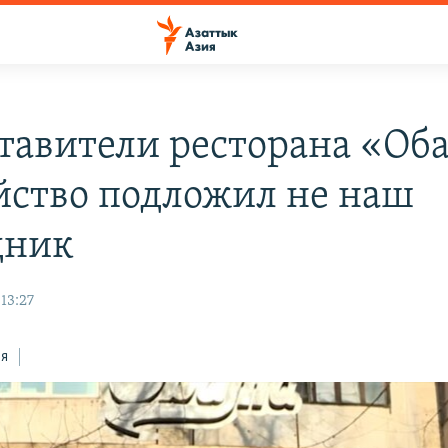
тавители ресторана «Об
йство подложил не наш
дник
13:27
ся