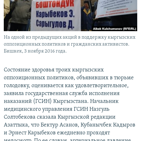
На одной из предыдущих акций в поддержку кыргызских
оппозиционных политиков и гражданских активистов.
Бишкек, 3 ноября 2016 года.
Состояние здоровья троих кыргызских
оппозиционных политиков, объявивших в тюрьме
голодовку, оценивается как удовлетворительное,
заявила государственная служба исполнения
наказаний (ГСИН) Кыргызстана. Начальник
медицинского управления ГСИН Назгуль
Солтобекова сказала Кыргызской редакции
Азаттыка, что Бектур Асанов, Кубанычбек Кадыров
и Эрнест Карыбеков ежедневно проходят
медосмотр. По ее словам, артериальное давление,