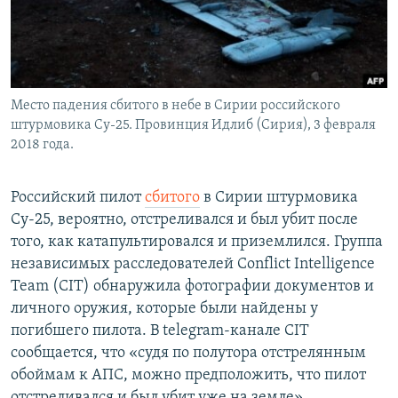
Место падения сбитого в небе в Сирии российского
штурмовика Су-25. Провинция Идлиб (Сирия), 3 февраля
2018 года.
Российский пилот
сбитого
в Сирии штурмовика
Су-25, вероятно, отстреливался и был убит после
того, как катапультировался и приземлился. Группа
независимых расследователей Conflict Intelligence
Team (CIT) обнаружила фотографии документов и
личного оружия, которые были найдены у
погибшего пилота. В telegram-канале CIT
сообщается, что «судя по полутора отстрелянным
обоймам к АПС, можно предположить, что пилот
отстреливался и был убит уже на земле».