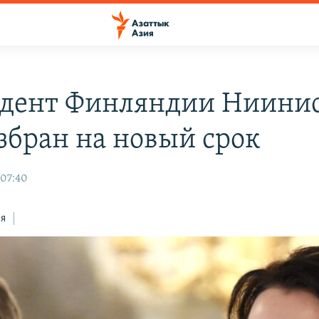
дент Финляндии Ниини
збран на новый срок
 07:40
ся