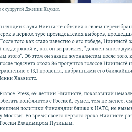
с супругой Дженни Хаукио.
нляндии Саули Ниинистё объявил о своем переизбра
срок в первом туре президентских выборов, прошедш
После того как стало известно о его победе, Ниинистё з
 поддержкой и, как он выразился, "должен много дума
м этого". Об этом он заявил журналистам после того, к
 после подсчета около 86 процентов голосов Ниинистё н
 сравнению с 13,1 процента, набранными его ближайш
екки Хаависто.
 France-Press, 69-летний Ниинистё, показавший немал
збегать конфликтов с Россией, сумел, тем не менее, с
нешней политики Финляндии ближе к НАТО, не вызыв
у Москвы. Во время своего первого срока Ниинистё раз
 России Владимиром Путиным.