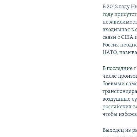
В 2012 году 
году присутс
независимост
входившая в с
связи с США и
Россия неодн
НАТО, называ
В последние г
числе произо
боевыми сам
транспондера
воздушные су
российских в
чтобы избежа
Выходец из р