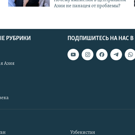
Азии не панацея от проблемы?
Е РУБРИКИ
ПОДПИШИТЕСЬ НА НАС В
я Азия
века
тан
Узбекистан