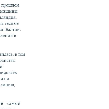
 в прошлом
годовщины
нляндия,
ила тесные
ран Балтии.
плении в
чилась, в том
ранства
ми
цировать
ких и
 линию,
тё – самый