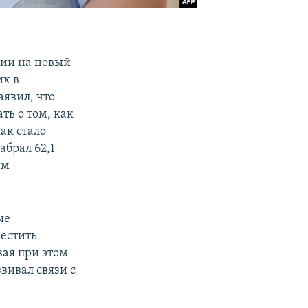
нии на новый
их в
аявил, что
ть о том, как
ак стало
абрал 62,1
им
ые
местить
ая при этом
вивал связи с