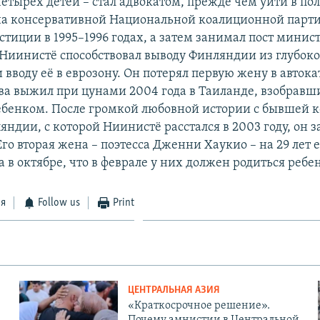
етырех детей – стал адвокатом, прежде чем уйти в по
на консервативной Национальной коалиционной парти
тиции в 1995–1996 годах, а затем занимал пост минис
. Ниинистё способствовал выводу Финляндии из глубоко
и вводу её в еврозону. Он потерял первую жену в автока
два выжил при цунами 2004 года в Таиланде, взобравш
бенком. После громкой любовной истории с бывшей 
яндии, с которой Ниинистё расстался в 2003 году, он 
Его вторая жена – поэтесса Дженни Хаукио – на 29 лет 
 в октябре, что в феврале у них должен родиться ребе
ся
Follow us
Print
ЦЕНТРАЛЬНАЯ АЗИЯ
«Краткосрочное решение».
Почему амнистии в Центральной