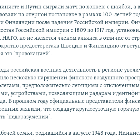
Ниинистё и Путин сыграли матч по хоккею с шайбой, а
твовали на оперной постановке в рамках 100-летней 
и Финляндии после падения Российской империи. Фи
остав Российской империи с 1809 по 1917 год, установ
 НАТО, но не является членом альянса в отличие от ст
ократно предостерегала Швецию и Финляндию от всту
я это "провокацией".
оды российская военная деятельность в регионе увели
шло несколько нарушений финского воздушного прост
олетами, предположительно летящими с отключенны
ми, устройствами, позволяющими радарам идентифи
да. В прошлом году официальные представители финс
оенных заявили, что создадут круглосуточную горячую
ть "недоразумений".
абочей семьи, родившийся в августе 1948 года, Ниинис