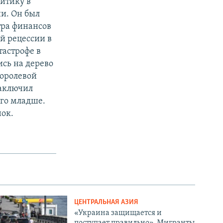
литику в
и. Он был
тра финансов
й рецессии в
тастрофе в
ись на дерево
королевой
заключил
его младше.
нок.
ЦЕНТРАЛЬНАЯ АЗИЯ
«Украина защищается и
поступает правильно». Мигранты