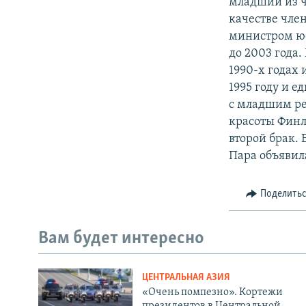
младший из ч
качестве чле
министром юс
до 2003 года
1990-х годах 
1995 году и е
с младшим ре
красоты Финл
второй брак. 
Пара объявила
Поделить
Вам будет интересно
ЦЕНТРАЛЬНАЯ АЗИЯ
«Очень помпезно». Кортежи
президентов в Центральной