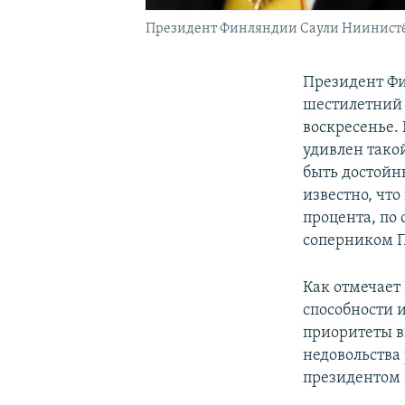
Президент Финляндии Саули Ниинистё 
Президент Фи
шестилетний 
воскресенье. 
удивлен такой
быть достойны
известно, что
процента, по
соперником П
Как отмечает
способности и
приоритеты в
недовольства 
президентом