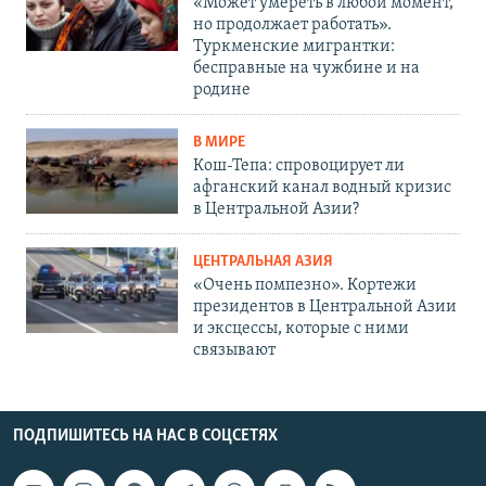
«Может умереть в любой момент,
но продолжает работать».
Туркменские мигрантки:
бесправные на чужбине и на
родине
В МИРЕ
Кош-Тепа: спровоцирует ли
афганский канал водный кризис
в Центральной Азии?
ЦЕНТРАЛЬНАЯ АЗИЯ
«Очень помпезно». Кортежи
президентов в Центральной Азии
и эксцессы, которые с ними
связывают
ПОДПИШИТЕСЬ НА НАС В СОЦСЕТЯХ