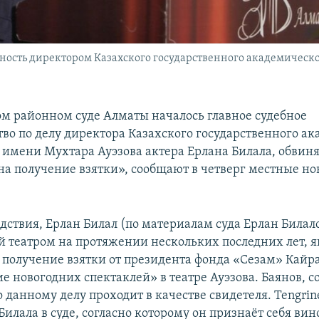
тность директором Казахского государственного академическ
м районном суде Алматы началось главное судебное
тво по делу директора Казахского государственного а
 имени Мухтара Ауэзова актера Ерлана Билала, обвиня
а получение взятки», сообщают в четверг местные но
дствия, Ерлан Билал (по материалам суда Ерлан Билало
 театром на протяжении нескольких последних лет, 
 получение взятки от президента фонда «Сезам» Кайр
е новогодних спектаклей» в театре Ауэзова. Баянов, с
о данному делу проходит в качестве свидетеля. Tengri
илала в суде, согласно которому он признаёт себя ви