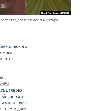
ого театра драмы имени Мухтара
кадемического
емого в
востные
в),
якобы
ата Баянова
ообщает сайт
news приводит
новным и дает