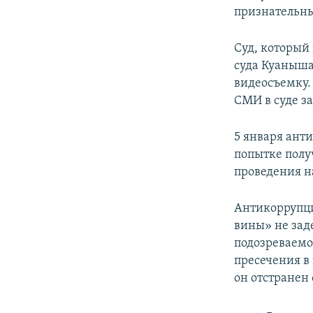
признательны
Суд, который
суда Куаныша
видеосъемку. 
СМИ в суде за
5 января ант
попытке полу
проведения н
Антикоррупци
вины» не зад
подозреваемо
пресечения в
он отстранен 