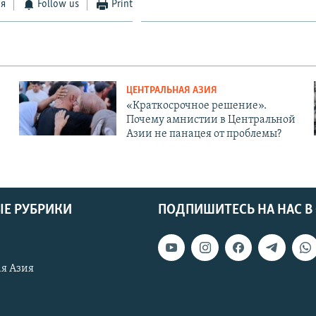
ся
Follow us
Print
ЦЕНТРАЛЬНАЯ АЗИЯ
«Краткосрочное решение».
Почему амнистии в Центральной
Азии не панацея от проблемы?
Е РУБРИКИ
ПОДПИШИТЕСЬ НА НАС В
я Азия