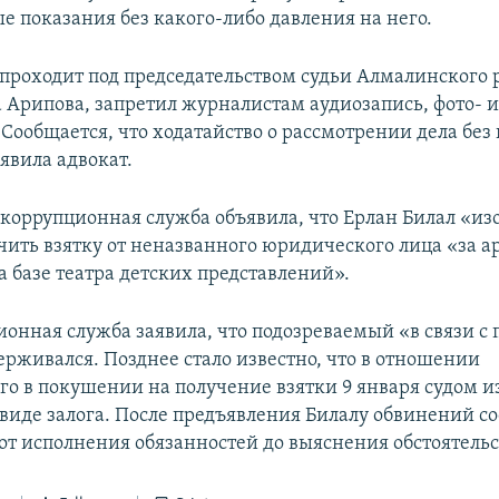
е показания без какого-либо давления на него.
 проходит под председательством судьи Алмалинского
 Арипова, запретил журналистам аудиозапись, фото- 
Сообщается, что ходатайство о рассмотрении дела без
явила адвокат.
икоррупционная служба объявила, что Ерлан Билал «и
чить взятку от неназванного юридического лица «за а
а базе театра детских представлений».
онная служба заявила, что подозреваемый «в связи с
ерживался. Позднее стало известно, что в отношении
го в покушении на получение взятки 9 января судом и
 виде залога. После предъявления Билалу обвинений со
от исполнения обязанностей до выяснения обстоятельс