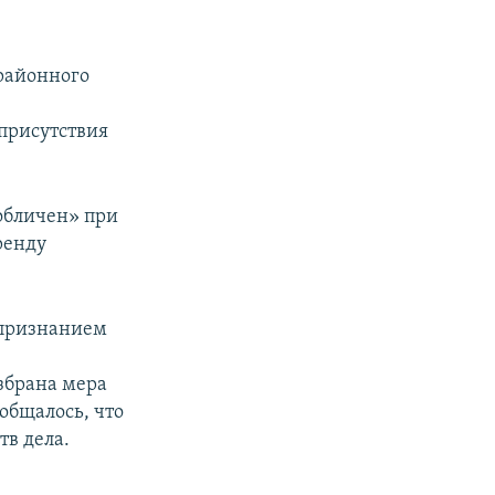
 районного
и
 присутствия
зобличен» при
ренду
 признанием
збрана мера
общалось, что
тв дела.