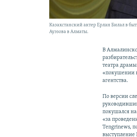
Казахстанский актер Ерлан Билал в бы
Ауэзова в Алматы.
В Алмалинско
разбирательс
театра драмы
«покушении н
агентства.
По версии сле
руководивший
покушался на
«за проведени
Tengrinews, п
выступление Б