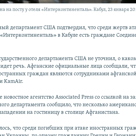
 на посту у отеля «Интерконтиненталь». Кабул, 23 января 201
ный департамент США подтвердил, что среди жертв ат
 «Интерконтиненталь» в Кабуле есть граждане Соеди
сударственного департамента США не уточнил, о како
идет речь. Афганские официальные лица сообщали, что 
странных граждан являются сотрудниками афганской
и KamAir.
новостное агентство Associated Press со ссылкой на з
ного департамента сообщило, что несколько американ
нападении на гостиницу в столице Афганистана.
лось, что среди погибших при атаке иностранных граж
ан Украины, по одному гражданину Греции и Германии