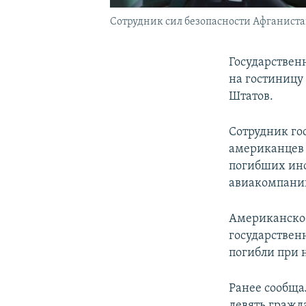
Сотрудник сил безопасности Афганистана
Государствен
на гостиницу
Штатов.
Сотрудник го
американцев 
погибших ино
авиакомпани
Американское 
государствен
погибли при 
Ранее сообща
девять гражд