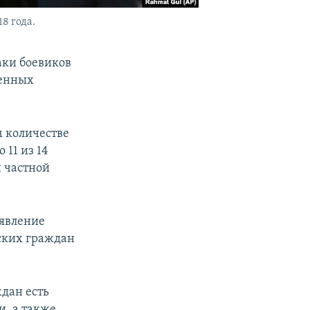
8 года.
аки боевиков
ненных
м количестве
11 из 14
 частной
аявление
ских граждан
дан есть
, а также