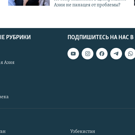
Азии не панацея от проблемы?
Е РУБРИКИ
ПОДПИШИТЕСЬ НА НАС В
я Азия
века
тан
Узбекистан