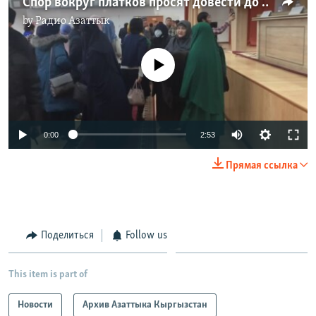
Спор вокруг платков просят довести до Астаны
by
Радио Азаттык
No media source currently available
0:00
2:53
Прямая ссылка
Поделиться
Follow us
This item is part of
Новости
Архив Азаттыка Кыргызстан