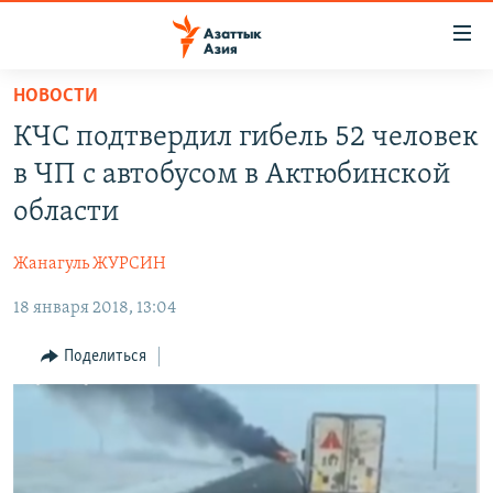
Доступность
ссылок
Вернуться
НОВОСТИ
к
ЦЕНТРАЛЬНАЯ АЗИЯ
КЧС подтвердил гибель 52 человек
основному
НОВОСТИ
КАЗАХСТАН
содержанию
в ЧП с автобусом в Актюбинской
ВОЙНА В УКРАИНЕ
Вернутся
КЫРГЫЗСТАН
области
к
НА ДРУГИХ ЯЗЫКАХ
УЗБЕКИСТАН
главной
Жанагуль ЖУРСИН
ТАДЖИКИСТАН
ҚАЗАҚША
навигации
ПОДПИШИТЕСЬ НА НАС В СОЦСЕТЯХ
Вернутся
18 января 2018, 13:04
КЫРГЫЗЧА
к
ЎЗБЕКЧА
Поделиться
поиску
ТОҶИКӢ
Все сайты РСЕ/РС
TÜRKMENÇE