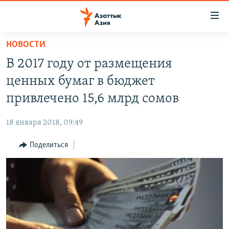
Доступность
ссылок
Вернуться
НОВОСТИ
к
ЦЕНТРАЛЬНАЯ АЗИЯ
В 2017 году от размещения
основному
НОВОСТИ
КАЗАХСТАН
содержанию
ценных бумаг в бюджет
ВОЙНА В УКРАИНЕ
Вернутся
КЫРГЫЗСТАН
привлечено 15,6 млрд сомов
к
НА ДРУГИХ ЯЗЫКАХ
УЗБЕКИСТАН
главной
18 января 2018, 09:49
ТАДЖИКИСТАН
ҚАЗАҚША
навигации
ПОДПИШИТЕСЬ НА НАС В СОЦСЕТЯХ
Вернутся
Поделиться
КЫРГЫЗЧА
к
ЎЗБЕКЧА
поиску
ТОҶИКӢ
Все сайты РСЕ/РС
TÜRKMENÇE