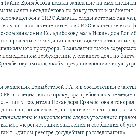
аря Гайни Еримбетова подала заявление на имя специал
маты Саяна Кельдибекова по факту пыток и избиения
содержащегося в СИЗО Алматы, следы которых она уви
еле сына – при посещении его в СИЗО в качестве его о
 своем заявлении Кельдибекову мать Искандера Ерим
очно провести его медицинское освидетельствование 
специального прокурора. В заявлении также содержал
о немедленном возбуждении уголовного дела по факт
Еримбетову пыток», якобы представляющих явную угро
 заявления Еримбетовой Г.А. и в соответствии с часть
ПК РК от специального прокурора требовалось немедле
», – пишут родители Искандера Еримбетова в генера
 однако он, по их словам, не произвел «неотложных сл
установлению и закреплению следов уголовного право
нял мер «к регистрации заявления и сообщения об уг
ии в Едином реестре досудебных расследований».