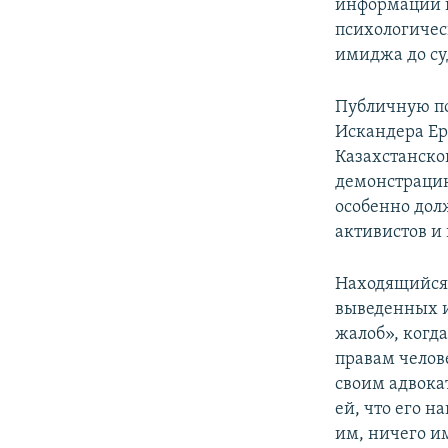
информации п
психологичес
имиджа до суд
Публичную по
Искандера Ер
Казахстанско
демонстрацию
особенно дол
активистов и 
Находящийся 
выведенных и
жалоб», когда
правам челов
своим адвока
ей, что его н
им, ничего и