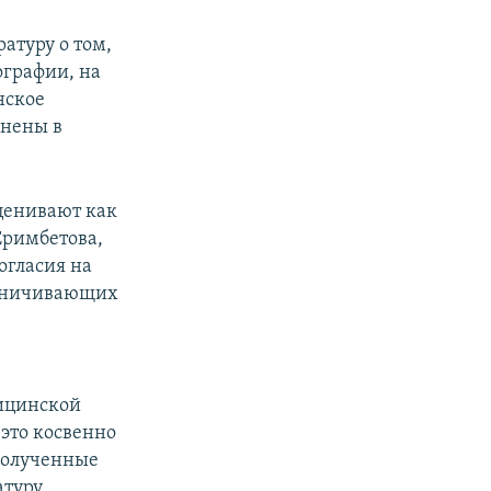
атуру о том,
ографии, на
нское
анены в
ценивают как
Еримбетова,
согласия на
раничивающих
ицинской
 это косвенно
полученные
туру.