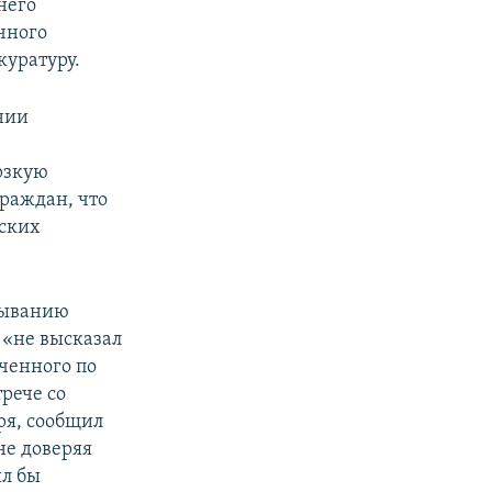
него
чного
куратуру.
нии
ерзкую
раждан, что
нских
мыванию
 «не высказал
оченного по
рече со
ря, сообщил
 не доверяя
ял бы