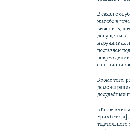
В связи с оп
жалобе в ген
выяснить, по
допущены в ка
наручниках их
поставлен по
повреждений.
санкциониров
Кроме того, 
демонстрация
досудебный п
«Такое вмеша
Еримбетова],
тщательного 