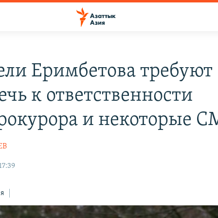
ели Еримбетова требуют
ечь к ответственности
рокурора и некоторые 
ЕВ
17:39
ся