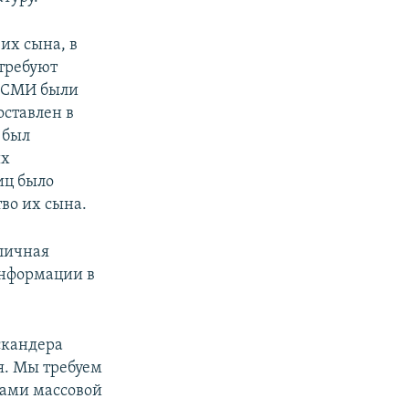
их сына, в
требуют
х СМИ были
оставлен в
 был
ых
иц было
во их сына.
бличная
информации в
скандера
я. Мы требуем
вами массовой