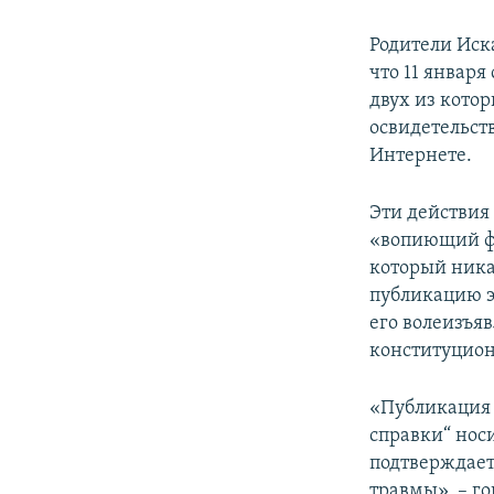
Родители Иск
что 11 январ
двух из кото
освидетельст
Интернете.
Эти действия
«вопиющий фа
который никак
публикацию э
его волеизъяв
конституцион
«Публикация
справки“ нос
подтверждает
травмы», – го