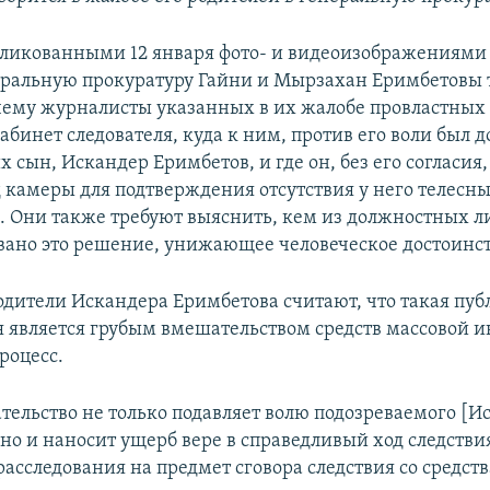
убликованными 12 января фото- и видеоизображениями 
еральную прокуратуру Гайни и Мырзахан Еримбетовы 
чему журналисты указанных в их жалобе провластны
бинет следователя, куда к ним, против его воли был д
 сын, Искандер Еримбетов, и где он, без его согласия,
д камеры для подтверждения отсутствия у него телесн
 Они также требуют выяснить, кем из должностных л
ано это решение, унижающее человеческое достоинст
родители Искандера Еримбетова считают, что такая пу
 является грубым вмешательством средств массовой 
роцесс.
тельство не только подавляет волю подозреваемого [И
 но и наносит ущерб вере в справедливый ход следстви
расследования на предмет сговора следствия со средст