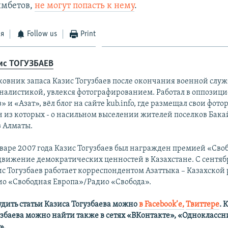
имбетов,
не могут попасть к нему
.
ся
Follow us
Print
ис ТОГУЗБАЕВ
ковник запаса Казис Тогузбаев после окончания военной служ
налистикой, увлекся фотографированием. Работал в оппозици
» и «Азат», вёл блог на сайте kub.info, где размещал свои фот
н из которых - о насильном выселении жителей поселков Бак
з Алматы.
варе 2007 года Казис Тогузбаев был награжден премией «Своб
движение демократических ценностей в Казахстане. С сентяб
ис Тогузбаев работает корреспондентом Азаттыка – Казахской
ио «Свободная Европа»/Радио «Свобода».
удить статьи Казиса Тогузбаева можно
в Facebook’е,
Твиттере
.
К
узбаева можно найти также в сетях
«ВКонтакте», «Одноклассн
».