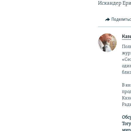
Искандер Ер
Поделить
Каз
Пол
жур
«Сөз
оди
бли
В ян
про
Каз
Рад
Обс
Тог
мир