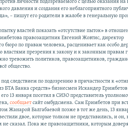
ротив личности подозреваемого с целью оказания на 
кого давления и создания его неблагоприятного публи
а», – пишут его родители в жалобе в генеральную про
пытку властей показать «отсутствие пыток» в отноше
имбетова правозащитник Евгений Жовтис, директор
го бюро по правам человека, расценивает как особо д
 властями презрения к закону и к законным правам г
жно тревожить политиков, правозащитников, гражда
всё общество.
под следствием по подозрению в причастности к «от
з БТА Банка средств» бизнесмен Искандер Еримбетов
 его 13 января посетил в СИЗО представитель уполном
ека,
сообщает
сайт омбудсмена. Сам Еримбетов при вст
том Жанарой Балгабаевой позже в тот же день, 13 янва
авестили двое, которые толком не представились, и он,
м не сказал. Пока же правозащитники, которым довер