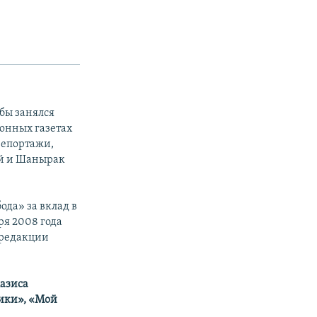
бы занялся
онных газетах
орепортажи,
ай и Шанырак
ода» за вклад в
ря 2008 года
 редакции
азиса
ики», «Мой