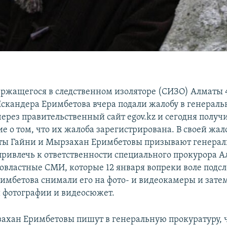
ержащегося в следственном изоляторе (СИЗО) Алматы 
скандера Еримбетова вчера подали жалобу в генерал
через правительственный сайт egov.kz и сегодня получ
е о том, что их жалоба зарегистрирована. В своей жал
ты Гайни и Мырзахан Еримбетовы призывают генера
привлечь к ответственности специального прокурора 
овластные СМИ, которые 12 января вопреки воле подс
имбетова снимали его на фото- и видеокамеры и зате
 фотографии и видеосюжет.
ахан Еримбетовы пишут в генеральную прокуратуру, ч