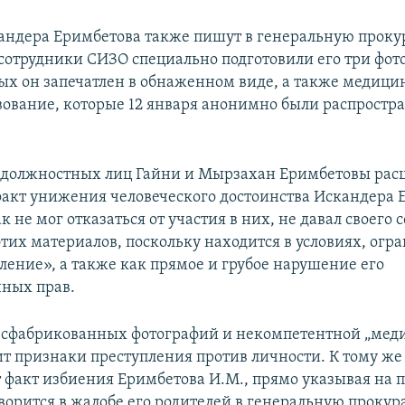
андера Еримбетова также пишут в генеральную прокур
я сотрудники СИЗО специально подготовили его три фот
рых он запечатлен в обнаженном виде, а также медици
вование, которые 12 января анонимно были распростр
 должностных лиц Гайни и Мырзахан Еримбетовы рас
кт унижения человеческого достоинства Искандера 
 не мог отказаться от участия в них, не давал своего 
тих материалов, поскольку находится в условиях, ог
ление», а также как прямое и грубое нарушение его
ных прав.
 сфабрикованных фотографий и некомпетентной „мед
ит признаки преступления против личности. К тому же
 факт избиения Еримбетова И.М., прямо указывая на 
ворится в жалобе его родителей в генеральную прокура