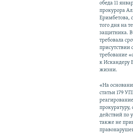
обеда 11 янв
прокурора Ал
Еримбетова, 
того дня на т
защитника. В
требовала ср
присутствии 
требование «
к Искандеру 
жизни.
«На основании
статьи 179 У
реагирование
прокуратуру,
действий по 
также не при
правонарушен