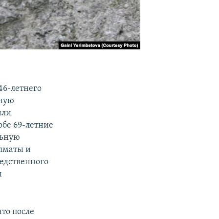
46-летнего
ьную
или
обе 69-летние
льную
Алматы и
ледственного
м
то после