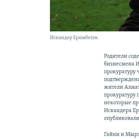
Искандер Еримбетов.
Родители сод
бизнесмена И
прокуратуру 
подтверждени
жители Алма
прокуратуру 
некоторые пр
Искандера Ер
опубликовали
Гайни и Мырз