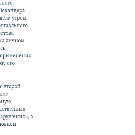
ьного
 Искандера
дела утром
фициального
бетова
при личном
ось
у применения
зу его
ю второй
нное
льную
едственных
нарушения», а
оловном