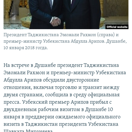
Президент Таджикистана Эмомали Рахмон (справа) и
премьер-министр Узбекистана Абдулла Арипов. Душанбе,
10 января 2018 гогда.
На встрече в Душанбе президент Таджикистана
Эмомали Рахмон и премьер-министр Узбекистана
Абдулла Арипов обсудили двусторонние
отношения, включая торговлю и транзит между
двумя странами, сообщила в среду официальная
пресса. Узбекский премьер Арипов прибыл с
двухдневным рабочим визитом в Душанбе 10
января в преддверии ожидаемого официального
визита в Таджикистан президента Узбекистана
Шавката Мирзияева.