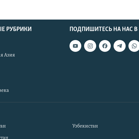
Е РУБРИКИ
ПОДПИШИТЕСЬ НА НАС В
я Азия
века
тан
Узбекистан
тан