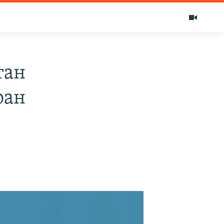
тан
ран