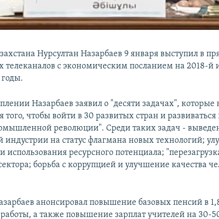
захстана Нурсултан Назарбаев 9 января выступил в п
х телеканалов с экономическим посланием на 2018-й 
 годы.
уплении Назарбаев заявил о "десяти задачах", которые
 того, чтобы войти в 30 развитых стран и развиваться 
омышленной революции". Среди таких задач - выведе
й индустрии на статус флагмана новых технологий; у
и использования ресурсного потенциала; "перезагрузк
сектора; борьба с коррупцией и улучшение качества че
Назарбаев анонсировал повышение базовых пенсий в 1,8
 работы, а также повышение зарплат учителей на 30-5