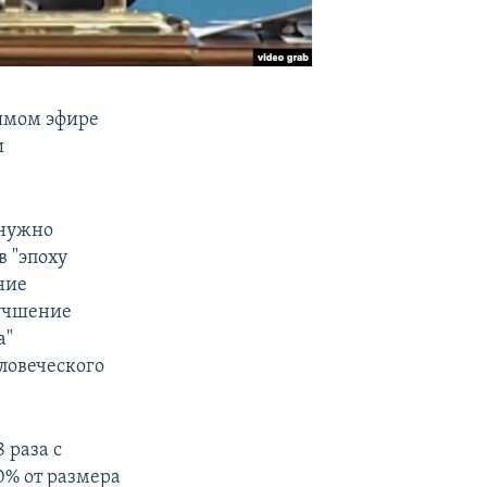
рямом эфире
и
 нужно
в "эпоху
ние
лучшение
а"
ловеческого
 раза с
0% от размера