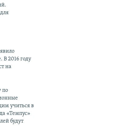
ий.
 для
ъявило
 В 2016 году
ст на
у по
ционные
щим учиться в
да «Темпус»
лей будут