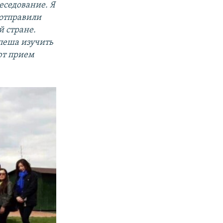
еседование. Я
 отправили
й стране.
пеша изучить
ют прием