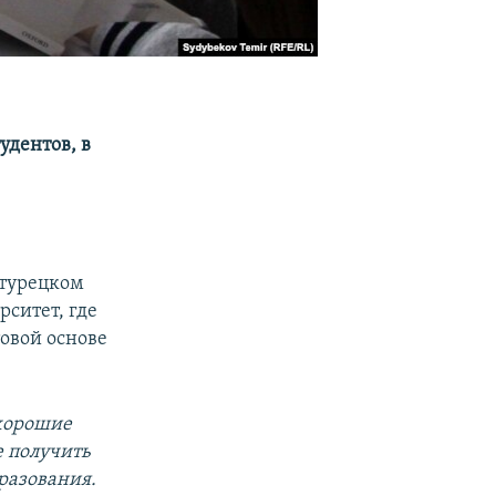
удентов, в
 турецком
ситет, где
товой основе
 хорошие
е получить
бразования.