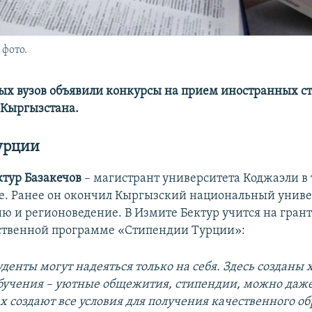
фото.
ых вузов объявили конкурсы на прием иностранных ст
з Кыргызстана.
Турции
ктур Базакечов
– магистрант университета Коджаэли в
е. Ранее он окончил Кыргызский национальный универ
ию и регионоведение. В Измите Бектур учится на гран
ственной программе «Стипендии Турции»:
уденты могут надеяться только на себя. Здесь созданы
обучения – уютные общежития, стипендии, можно даж
ах создают все условия для получения качественного о