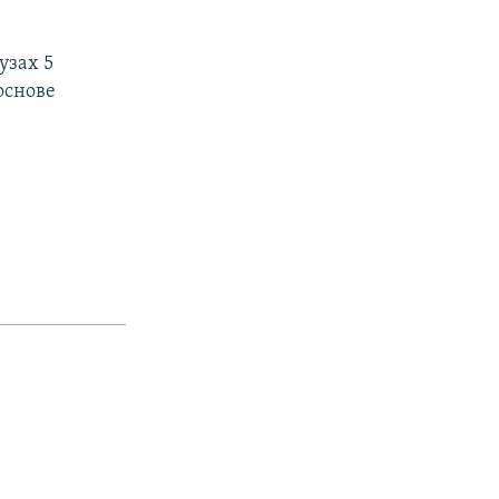
узах 5
основе