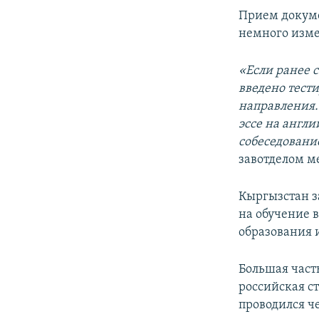
Прием докуме
немного изм
«Если ранее с
введено тест
направления.
эссе на англ
собеседовани
завотделом 
Кыргызстан з
на обучение в
образования и
Большая часть
российская с
проводился ч