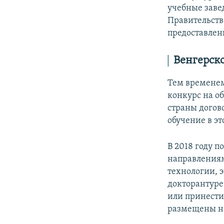
учебные заве
Правительств
предоставлен
Венгерск
Тем временем
конкурс на о
страны догов
обучение в эт
В 2018 году п
направлениям
технологии, 
докторантуре
или принести
размещены на