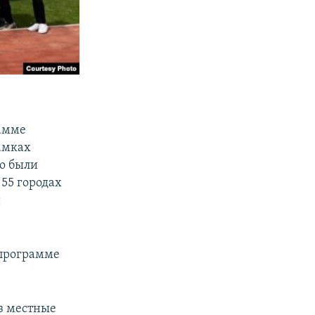
рамме
рамках
но были
 55 городах
и
 программе
з местные