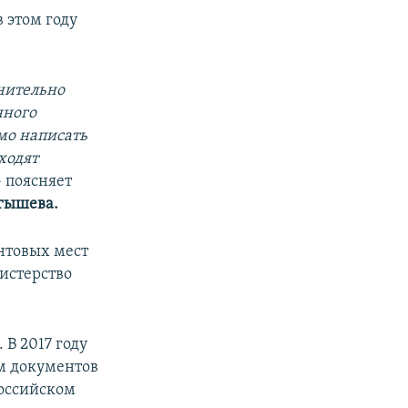
 этом году
лнительно
нного
мо написать
ходят
 поясняет
гышева.
нтовых мест
нистерство
 В 2017 году
м документов
российском