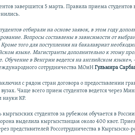
нтов завершится 5 марта. Правила приема студентов в
енились.
тудентов отбирали на основе заявок, в этом году допо
ирование. Вопросы составлены в зависимости от выбра
 Кроме того для поступления на бакалавриат необходи
ийском языке. Магистранты дополнительно к этому про
е. Обучение в Венгрии ведется на английском языке»,
-
международного сотрудничества МОиН
Гульмира Сарба
аключил с рядом стран договора о предоставлении гра
 вузах. Чаще всего прием студентов ведется через Ми
 науки КР.
 кыргызских студентов за рубежом обучается в России.
торона выделила кыргызстанцам около 400 квот. Прие
ерез представителей Россотрудничества в Кыргызско-