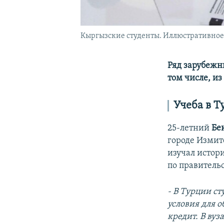
Кыргызские студенты. Иллюстративное 
Ряд зарубежн
том числе, и
Учеба в 
25-летний
Бе
городе Измит
изучал истор
по правитель
- В Турции ст
условия для 
кредит. В вуз