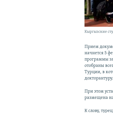
Кыргызские сту
Прием докуме
начнется 5 фе
программы зая
отобраны всег
Турции, в ко
докторантуру
При этом уст
размещена н
К слову, тур