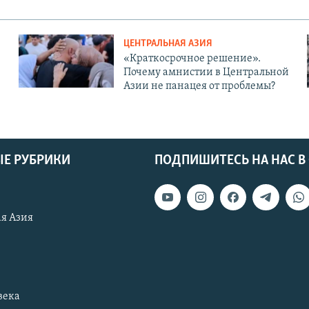
ЦЕНТРАЛЬНАЯ АЗИЯ
«Краткосрочное решение».
Почему амнистии в Центральной
Азии не панацея от проблемы?
Е РУБРИКИ
ПОДПИШИТЕСЬ НА НАС В
я Азия
века