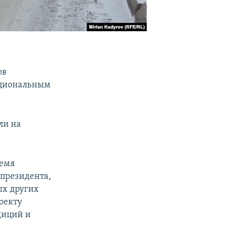
ов
ациональным
ли на
ремя
 президента,
ых других
оекту
диций и