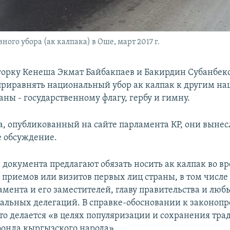
ого убора (ак калпака) в Оше, март 2017 г.
орку Кенеша Экмат Байбакпаев и Бакирдин Субанбек
риравнять национальный убор ак калпак к другим н
ны - государственному флагу, гербу и гимну.
а, опубликованный на сайте парламента КР, они вынес
 обсуждение.
 документа предлагают обязать носить ак калпак во в
приемов или визитов первых лиц страны, в том числе
амента и его заместителей, главу правительства и люб
альных делегаций. В справке-обосновании к законопр
это делается «в целях популяризации и сохранения тра
фонда кыргызского народа».