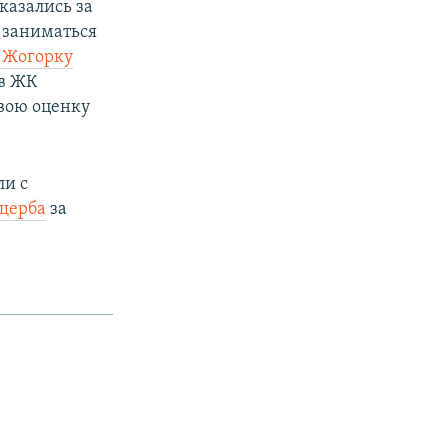
казались за
и заниматься
 Жогорку
 в ЖК
свою оценку
ли с
ущерба
за