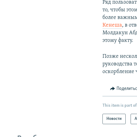
Ряд пользоват
то, чтобы это
более важны
Кенеша
, в о
Молдакун Абд
этому факту.
Позже нескол
руководства 
оскорбление 
Поделить
This item is part of
Новости
А