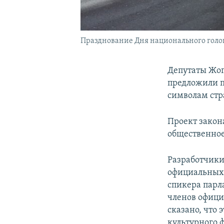
Празднование Дня национального головн
Депутаты Жог
предложили п
символам стра
Проект закон
общественное
Разработчики
официальных 
спикера парл
членов офици
сказано, что 
культурного 