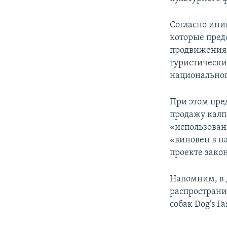
Согласно ини
которые пред
продвижения 
туристически
национальног
При этом пред
продажу калп
«использован
«виновен в н
проекте зако
Напомним, в 
распространи
собак Dog’s F