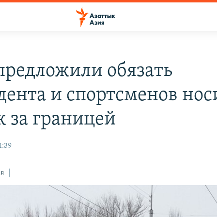
предложили обязать
дента и спортсменов нос
к за границей
1:39
ся