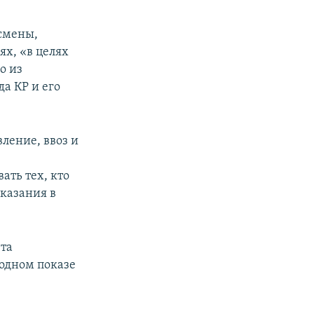
тсмены,
х, «в целях
о из
а КР и его
ление, ввоз и
ать тех, кто
аказания в
ета
модном показе