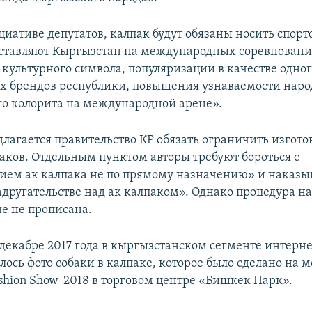
циативе депутатов, калпак будут обязаны носить спор
ставляют Кыргызстан на международных соревнования
культурного символа, популяризации в качестве одног
х брендов республики, повышения узнаваемости народ
о колорита на международной арене».
лагается правительство КР обязать ограничить изготов
аков. Отдельным пунктом авторы требуют бороться с
ием ак калпака не по прямому назначению» и наказыв
адругательстве над ак калпаком». Однако процедура н
не не прописана.
декабре 2017 года в кыргызстанском сегменте интерн
лось фото собаки в калпаке, которое было сделано на 
ashion Show-2018 в торговом центре «Бишкек Парк».