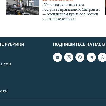
«Украина защищается и
поступает правильно». Мигранты
— о топливном кризисе в России
и его последствиях
Е РУБРИКИ
ПОДПИШИТЕСЬ НА НАС В
я Азия
века