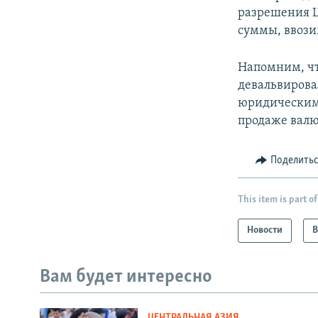
разрешения Ц
суммы, ввози
Напомним, чт
девальвирова
юридическим 
продаже валю
Поделить
This item is part of
Новости
В
Вам будет интересно
ЦЕНТРАЛЬНАЯ АЗИЯ