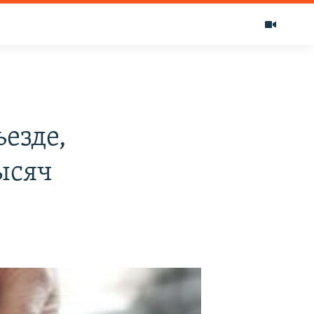
езде,
ысяч