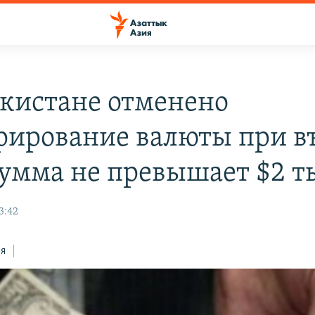
екистане отменено
рирование валюты при въ
сумма не превышает $2 т
3:42
ся