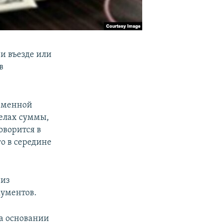
и въезде или
в
сьменной
елах суммы,
оворится в
о в середине
 из
ументов.
на основании