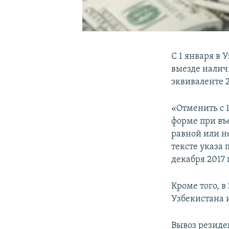
С 1 января в
выезде налич
эквиваленте 
«Отменить с 
форме при въ
равной или н
тексте указа
декабря 2017 
Кроме того, в
Узбекистана
Вывоз резиде