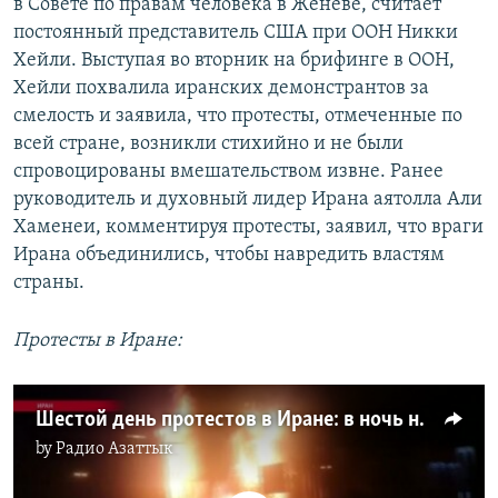
в Совете по правам человека в Женеве, считает
постоянный представитель США при ООН Никки
Хейли. Выступая во вторник на брифинге в ООН,
Хейли похвалила иранских демонстрантов за
смелость и заявила, что протесты, отмеченные по
всей стране, возникли стихийно и не были
спровоцированы вмешательством извне. Ранее
руководитель и духовный лидер Ирана аятолла Али
Хаменеи, комментируя протесты, заявил, что враги
Ирана объединились, чтобы навредить властям
страны.
Протесты в Иране:
Шестой день протестов в Иране: в ночь на вторник погибли 9 человек
by
Радио Азаттык