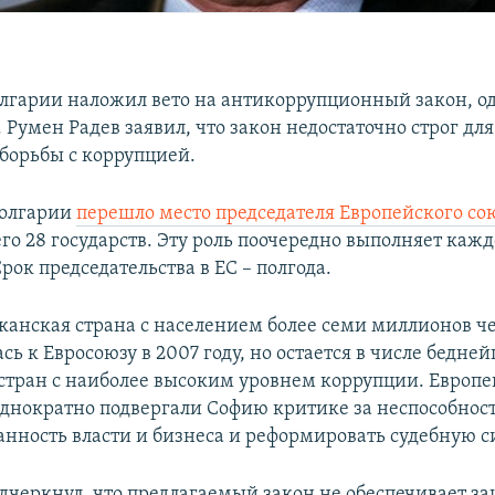
лгарии наложил вето на антикоррупционный закон, 
Румен Радев заявил, что закон недостаточно строг дл
борьбы с коррупцией.
Болгарии
перешло место председателя Европейского со
о 28 государств. Эту роль поочередно выполняет каж
Срок председательства в ЕС – полгода.
лканская страна с населением более семи миллионов ч
ь к Евросоюзу в 2007 году, но остается в числе бедне
стран с наиболее высоким уровнем коррупции. Европ
днократно подвергали Софию критике за неспособност
нность власти и бизнеса и реформировать судебную с
дчеркнул, что предлагаемый закон не обеспечивает за