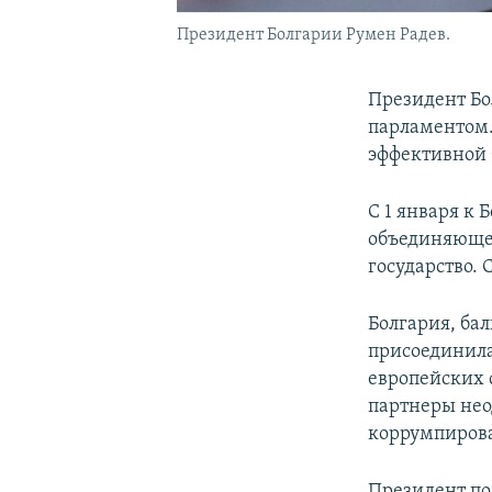
Президент Болгарии Румен Радев.
Президент Бо
парламентом. 
эффективной 
С 1 января к 
объединяющег
государство. 
Болгария, ба
присоединилас
европейских 
партнеры нео
коррумпирова
Президент по