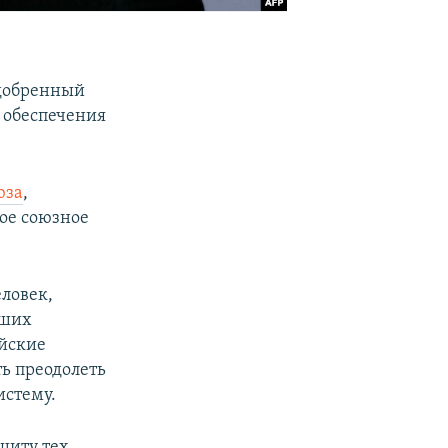
одобренный
я обеспечения
юза
,
дое союзное
еловек,
йших
ейские
ь преодолеть
истему.
щиту тех