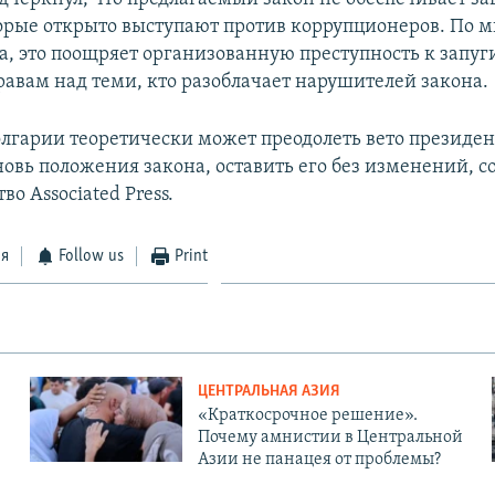
орые открыто выступают против коррупционеров. По 
а, это поощряет организованную преступность к запу
равам над теми, кто разоблачает нарушителей закона.
лгарии теоретически может преодолеть вето президен
новь положения закона, оставить его без изменений, с
во Associated Press.
ся
Follow us
Print
ЦЕНТРАЛЬНАЯ АЗИЯ
«Краткосрочное решение».
Почему амнистии в Центральной
Азии не панацея от проблемы?