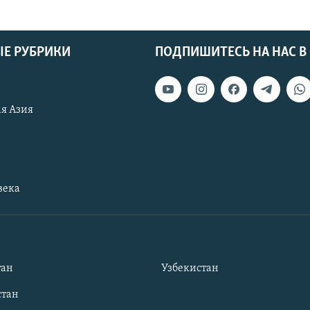
Е РУБРИКИ
ПОДПИШИТЕСЬ НА НАС В
я Азия
века
тан
Узбекистан
тан