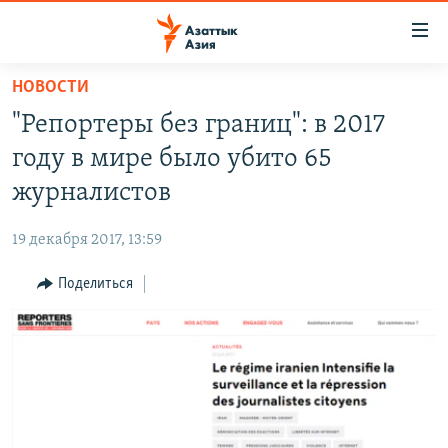
Доступность
ссылок
Вернуться
НОВОСТИ
к
ЦЕНТРАЛЬНАЯ АЗИЯ
"Репортеры без границ": в 2017
основному
НОВОСТИ
КАЗАХСТАН
содержанию
году в мире было убито 65
ВОЙНА В УКРАИНЕ
Вернутся
КЫРГЫЗСТАН
журналистов
к
НА ДРУГИХ ЯЗЫКАХ
УЗБЕКИСТАН
главной
19 декабря 2017, 13:59
ТАДЖИКИСТАН
ҚАЗАҚША
навигации
ПОДПИШИТЕСЬ НА НАС В СОЦСЕТЯХ
Вернутся
Поделиться
КЫРГЫЗЧА
к
ЎЗБЕКЧА
поиску
ТОҶИКӢ
Все сайты РСЕ/РС
TÜRKMENÇE