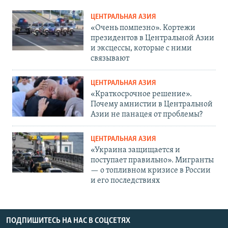
ЦЕНТРАЛЬНАЯ АЗИЯ
«Очень помпезно». Кортежи
президентов в Центральной Азии
и эксцессы, которые с ними
связывают
ЦЕНТРАЛЬНАЯ АЗИЯ
«Краткосрочное решение».
Почему амнистии в Центральной
Азии не панацея от проблемы?
ЦЕНТРАЛЬНАЯ АЗИЯ
«Украина защищается и
поступает правильно». Мигранты
— о топливном кризисе в России
и его последствиях
ПОДПИШИТЕСЬ НА НАС В СОЦСЕТЯХ