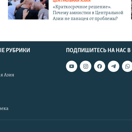
ЦЕНТРАЛЬНАЯ АЗИЯ
«Краткосрочное решение».
Почему амнистии в Центральной
Азии не панацея от проблемы?
Е РУБРИКИ
ПОДПИШИТЕСЬ НА НАС В
я Азия
века