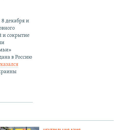
 8 декабря и
овного
й и сокрытие
ли
емьи»
дана в Россию
тказался
Украины