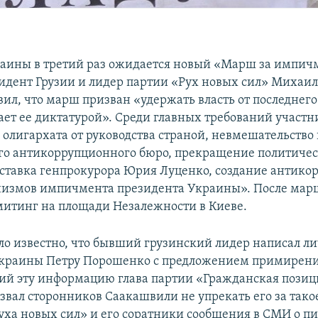
раины в третий раз ожидается новый «Марш за импич
дент Грузии и лидер партии «Рух новых сил» Михаи
вил, что марш призван «удержать власть от последнего
ает ее диктатурой». Среди главных требований участ
 олигархата от руководства страной, невмешательство 
о антикоррупционного бюро, прекращение политиче
тставка генпрокурора Юрия Луценко, создание антик
низмов импичмента президента Украины». После мар
митинг на площади Незалежности в Киеве.
ло известно, что бывший грузинский лидер написал л
Украины Петру Порошенко с предложением примирени
й эту информацию глава партии «Гражданская позиц
звал сторонников Саакашвили не упрекать его за тако
уха новых сил» и его соратники сообщения в СМИ о п