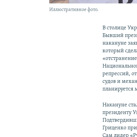
Иллюстративное фото.
В столице Ук
Бывший прези
накануне зая
который сдел
«отстранение
Национальног
репрессий, о
судов и меха
планируется 
Накануне ста
президенту 
Подтвердивши
Гриценко при
Сам лидер «Р