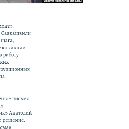
мент».
л Саакашвили
 шага,
ников акции —
в работу
ских
оррупционных
ша
ичное письмо
я.
ия» Анатолий
е решение.
исьме