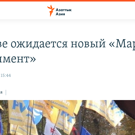
ве ожидается новый «Ма
чмент»
 15:44
ся