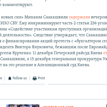
е комментируют.
а новых сил» Михаила Саакашвили
задержали
вечером
СИЗО СБУ. Ему инкриминируют часть 2 статьи 256 угол
ины «Содействие участникам преступных организаци
й деятельности». Следствие утверждает, что Саакашви
я о финансировании акций протеста с «бухгалтером с
идента Виктора Януковича, бежавшим после Евромай
ргеем Курченко. 11 декабря Печерский райсуд Киева
о
 Саакашвили, а 15 декабря генеральная прокуратура 
ст на это решение в Апелляционный суд Киева.
ся
Follow us
Print