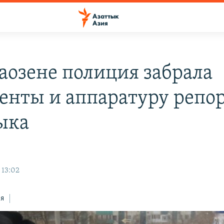
аозене полиция забрала
енты и аппаратуру репо
ыка
 13:02
ся