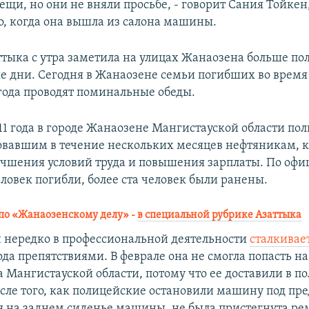
ещи, но они не вняли просьбе, - говорит Сания Тойкен,
о, когда она вышла из салона машины.
ттыка с утра заметила на улицах Жанаозена больше по
е дни. Сегодня в Жанаозене семьи погибших во время
 года проводят поминальные обеды.
011 года в городе Жанаозене Мангистауской области по
товавшим в течение нескольких месяцев нефтяникам, 
учшения условий труда и повышения зарплаты. По оф
ловек погибли, более ста человек были ранены.
по «Жанаозенскому делу» -
в специальной рубрике Азаттыка
 нередко в профессиональной деятельности
сталкивае
да препятствиями. В феврале она не смогла попасть н
 Мангистауской области, потому что ее доставили в п
сле того, как полицейские остановили машину под пре
я на заднем сиденье машины, не была пристегнута р