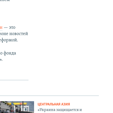
ен
— это
 фоне новостей
еформой.
о фонда
».
ЦЕНТРАЛЬНАЯ АЗИЯ
«Украина защищается и