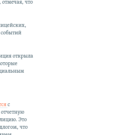
 отмечая, что
лицейских,
 событий
лиция открыла
которые
ициальным
тся
с
а отчетную
олицию. Это
длогом, что
емнем