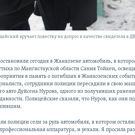
ейский вручает повестку на допрос в качестве свидетеля в ДВ
остановили сегодня в Жанаозене автомобиль, в котор
ттыка по Мангистауской области Сания Тойкен, осве
оприятия в память о погибших в Жанаозенских событи
рналиста, сотрудники полиции пересадили в свою ма
го авто Дуйсена Нурова, одного из получивших ранени
давности. Полицейские сказали, что Нуров, как они п
выпившим.
ли полиции сели за руль автомобиля, в котором остали
профессиональная аппаратура, и уехали. Я просила ра