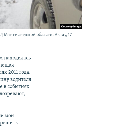
Д Мангистауской области. Актау, 17
ом находилась
щающая
ях 2011 года.
шину водителя
е в событиях
одозревают,
сь мои
зрешить