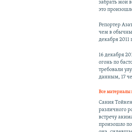
забрать мои в
это произошл
Репортер Аза
чем в обычны
декабря 2011
16 декабря 2
огонь по бас
требовали ул
данным, 17 че
Все материалы 
Сания Тойкен
различного ро
встречу акима
произошло по
она, сидевша