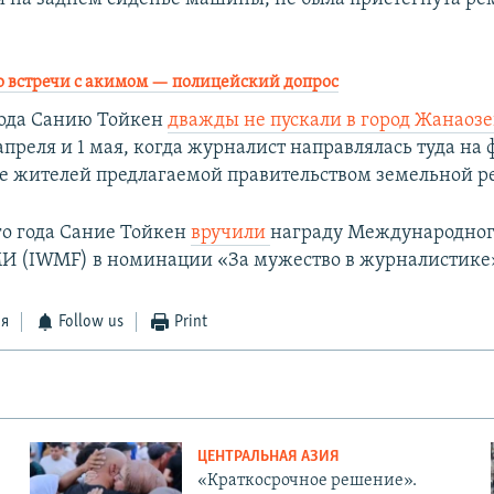
.
о встречи с акимом — полицейский допрос
года Санию Тойкен
дважды не пускали в город Жанаоз
апреля и 1 мая, когда журналист направлялась туда на
ве жителей предлагаемой правительством земельной р
го года Сание Тойкен
вручили
награду Международног
 (IWMF) в номинации «За мужество в журналистике
ся
Follow us
Print
ЦЕНТРАЛЬНАЯ АЗИЯ
«Краткосрочное решение».