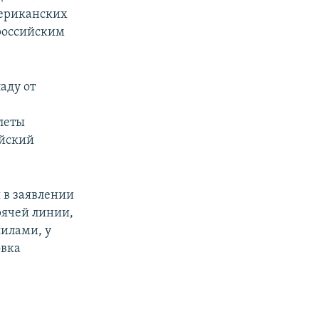
мериканских
российским
аду от
леты
ийский
 в заявлении
рячей линии,
илами, у
овка