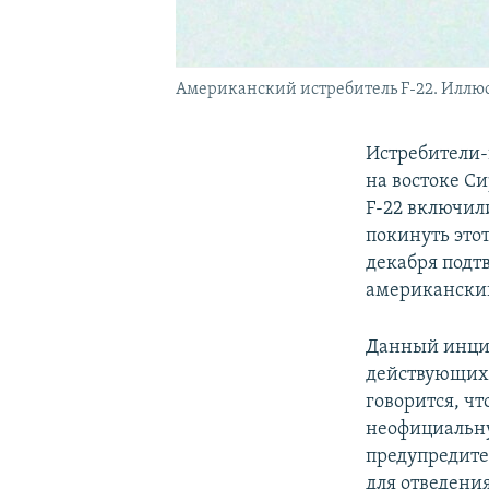
Американский истребитель F-22. Иллюс
Истребители-
на востоке С
F-22 включил
покинуть это
декабря подтв
американский
Данный инцид
действующих 
говорится, чт
неофициальну
предупредите
для отведени