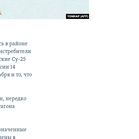
ь в районе
 истребители
ские Су-25
сии 14
бря и то, что
н, нередко
тагона
азначенные
щены в