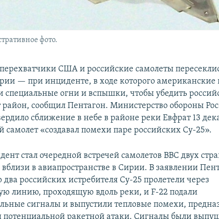
тративное фото.
перехватчики США и российские самолеты пересеклис
ирии — при инциденте, в ходе которого американские
и специальные огни и вспышки, чтобы убедить россий
т район, сообщил Пентагон. Министерство обороны Рос
ердило сближение в небе в районе реки Евфрат 13 дека
 самолет «создавал помехи паре российских Су-25».
ент стал очередной встречей самолетов ВВС двух стра
вблизи в авиапространстве в Сирии. В заявлении Пен
о два российских истребителя Су-25 пролетели через
ю линию, проходящую вдоль реки, и F-22 подали
льные сигналы и выпустили тепловые помехи, предн
я потенциальной ракетной атаки. Сигналы были выпу