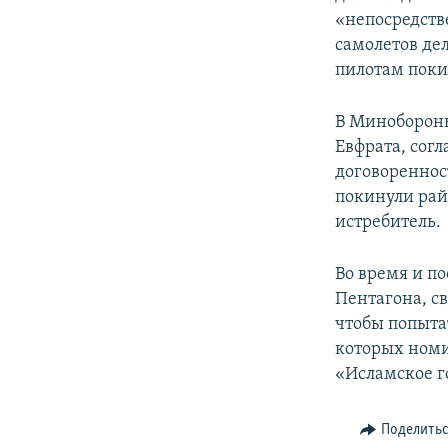
«непосредств
самолетов де
пилотам поки
В Минобороны
Евфрата, сог
договореннос
покинули рай
истребитель.
Во время и п
Пентагона, с
чтобы попыта
которых номи
«Исламское г
Поделить