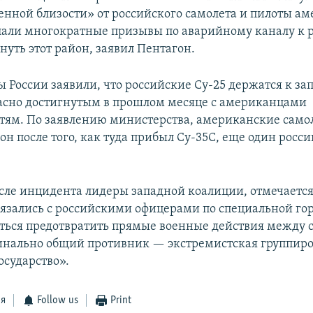
енной близости» от российского самолета и пилоты а
лали многократные призывы по аварийному каналу к 
нуть этот район, заявил Пентагон.
 России заявили, что российские Су-25 держатся к зап
ласно достигнутым в прошлом месяце с американцами
тям. По заявлению министерства, американские само
он после того, как туда прибыл Су-35С, еще один росс
осле инцидента лидеры западной коалиции, отмечается
вязались с российскими офицерами по специальной го
ться предотвратить прямые военные действия между с
нально общий противник — экстремистская группир
осударство».
ся
Follow us
Print