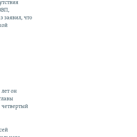
утствия
ВВП,
 заявил, что
кой
 лет он
главы
в четвертый
сей