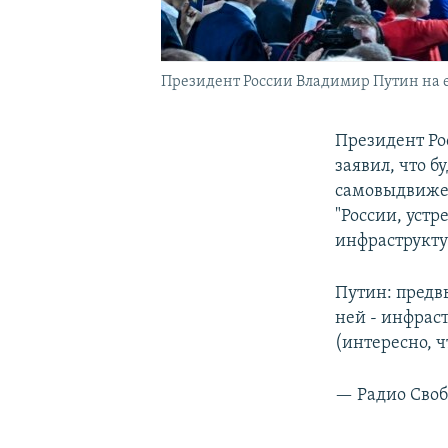
Президент России Владимир Путин на е
Президент Ро
заявил, что б
самовыдвижен
"России, устр
инфраструкту
Путин: предв
ней - инфрас
(интересно, ч
— Радио Своб