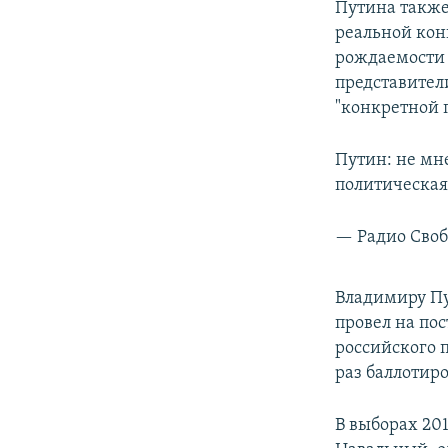
Путина также 
реальной конк
рождаемости 
представител
"конкретной 
Путин: не мн
политическая
— Радио Своб
Владимиру Пут
провел на пос
российского 
раз баллотиро
В выборах 20