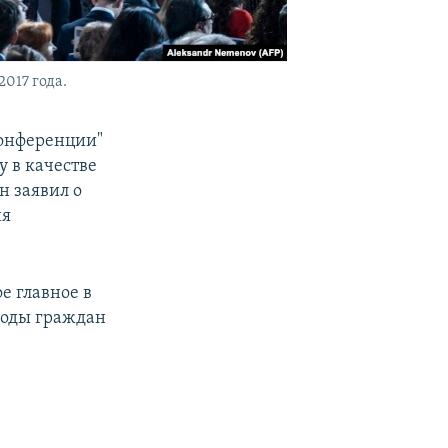
017 года.
конференции"
у в качестве
н заявил о
ия
е главное в
ходы граждан