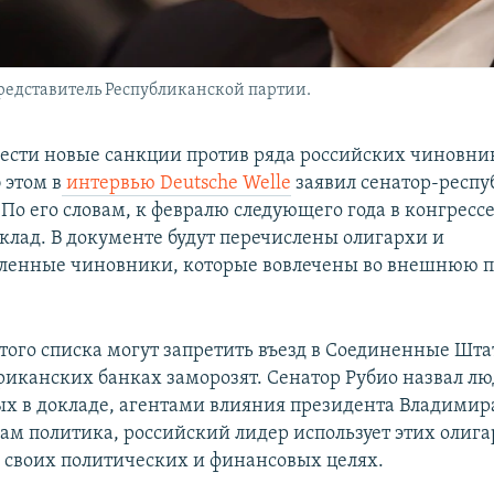
редставитель Республиканской партии.
ести новые санкции против ряда российских чиновни
 этом в
интервью Deutsche Welle
заявил сенатор-респ
 По его словам, к февралю следующего года в конгрес
оклад. В документе будут перечислены олигархи и
ленные чиновники, которые вовлечены во внешнюю 
того списка могут запретить въезд в Соединенные Шта
риканских банках заморозят. Сенатор Рубио назвал лю
х в докладе, агентами влияния президента Владимир
вам политика, российский лидер использует этих олига
 своих политических и финансовых целях.