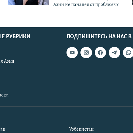
Азии не панацея от проблемы?
Е РУБРИКИ
ПОДПИШИТЕСЬ НА НАС В
я Азия
века
тан
Узбекистан