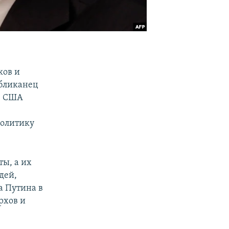
ков и
убликанец
се США
политику
ты, а их
дей,
а Путина в
рхов и