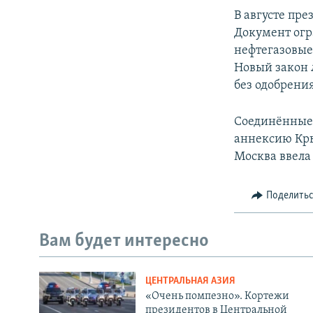
В августе пр
Документ огр
нефтегазовые
Новый закон 
без одобрения
Соединённые 
аннексию Кры
Москва ввела
Поделить
Вам будет интересно
ЦЕНТРАЛЬНАЯ АЗИЯ
«Очень помпезно». Кортежи
президентов в Центральной