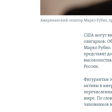
Американский сенатор Марко Рубио, п
США могут вв
олигархов. Об
Марко Рубио.
представят д
высокопостав
России.
Фигурантам э
активы в аме
перечисленны
мире. По сло
чиновников в