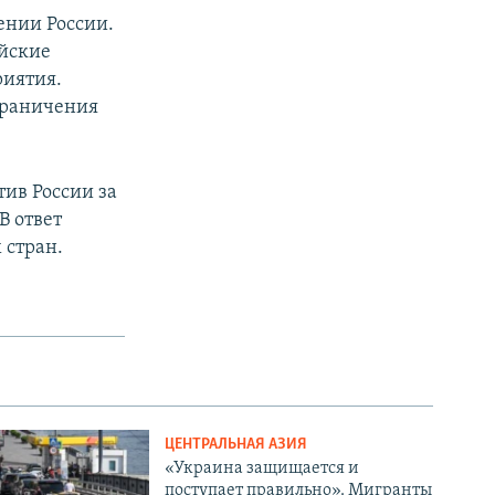
ении России.
йские
риятия.
граничения
ив России за
В ответ
 стран.
ЦЕНТРАЛЬНАЯ АЗИЯ
«Украина защищается и
поступает правильно». Мигранты