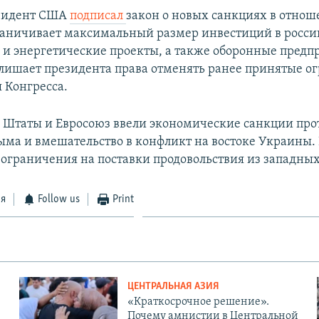
езидент США
подписал
закон о новых санкциях в отнош
аничивает максимальный размер инвестиций в росси
 и энергетические проекты, а также оборонные предп
лишает президента права отменять ранее принятые о
 Конгресса.
Штаты и Евросоюз ввели экономические санкции прот
ма и вмешательство в конфликт на востоке Украины. 
 ограничения на поставки продовольствия из западных
ся
Follow us
Print
ЦЕНТРАЛЬНАЯ АЗИЯ
«Краткосрочное решение».
Почему амнистии в Центральной