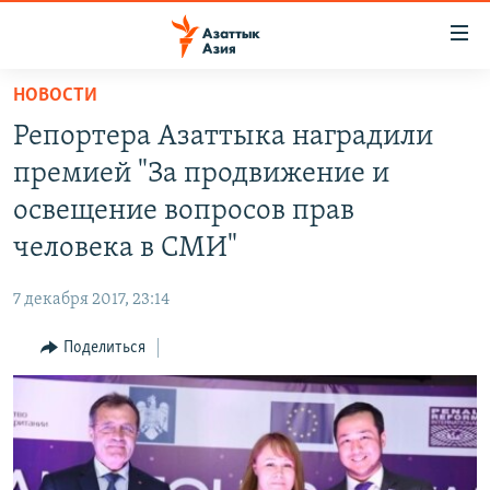
Доступность
ссылок
Вернуться
НОВОСТИ
к
ЦЕНТРАЛЬНАЯ АЗИЯ
Репортера Азаттыка наградили
основному
НОВОСТИ
КАЗАХСТАН
содержанию
премией "За продвижение и
ВОЙНА В УКРАИНЕ
Вернутся
КЫРГЫЗСТАН
освещение вопросов прав
к
НА ДРУГИХ ЯЗЫКАХ
УЗБЕКИСТАН
человека в СМИ"
главной
ТАДЖИКИСТАН
ҚАЗАҚША
навигации
ПОДПИШИТЕСЬ НА НАС В СОЦСЕТЯХ
7 декабря 2017, 23:14
Вернутся
КЫРГЫЗЧА
к
Поделиться
ЎЗБЕКЧА
поиску
ТОҶИКӢ
Все сайты РСЕ/РС
TÜRKMENÇE