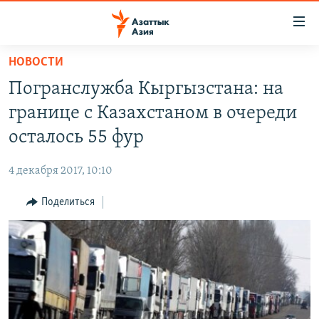
Доступность
ссылок
Вернуться
НОВОСТИ
к
ЦЕНТРАЛЬНАЯ АЗИЯ
Погранслужба Кыргызстана: на
основному
НОВОСТИ
КАЗАХСТАН
содержанию
границе с Казахстаном в очереди
ВОЙНА В УКРАИНЕ
Вернутся
КЫРГЫЗСТАН
осталось 55 фур
к
НА ДРУГИХ ЯЗЫКАХ
УЗБЕКИСТАН
главной
4 декабря 2017, 10:10
ТАДЖИКИСТАН
ҚАЗАҚША
навигации
ПОДПИШИТЕСЬ НА НАС В СОЦСЕТЯХ
Вернутся
Поделиться
КЫРГЫЗЧА
к
ЎЗБЕКЧА
поиску
ТОҶИКӢ
Все сайты РСЕ/РС
TÜRKMENÇE