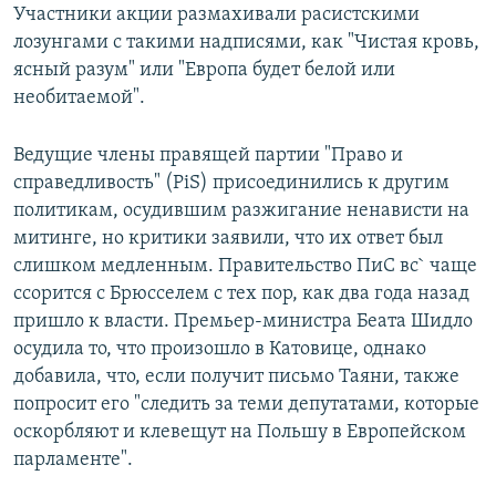
Участники акции размахивали расистскими
лозунгами с такими надписями, как "Чистая кровь,
ясный разум" или "Европа будет белой или
необитаемой".
Ведущие члены правящей партии "Право и
справедливость" (PiS) присоединились к другим
политикам, осудившим разжигание ненависти на
митинге, но критики заявили, что их ответ был
слишком медленным. Правительство ПиС вс` чаще
ссорится с Брюсселем с тех пор, как два года назад
пришло к власти. Премьер-министра Беата Шидло
осудила то, что произошло в Катовице, однако
добавила, что, если получит письмо Таяни, также
попросит его "следить за теми депутатами, которые
оскорбляют и клевещут на Польшу в Европейском
парламенте".