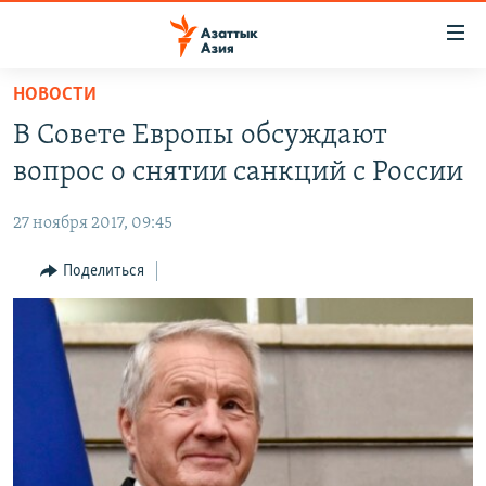
Доступность
ссылок
Вернуться
НОВОСТИ
к
ЦЕНТРАЛЬНАЯ АЗИЯ
В Совете Европы обсуждают
основному
НОВОСТИ
КАЗАХСТАН
содержанию
вопрос о снятии санкций с России
ВОЙНА В УКРАИНЕ
Вернутся
КЫРГЫЗСТАН
к
27 ноября 2017, 09:45
НА ДРУГИХ ЯЗЫКАХ
УЗБЕКИСТАН
главной
Поделиться
ТАДЖИКИСТАН
ҚАЗАҚША
навигации
ПОДПИШИТЕСЬ НА НАС В СОЦСЕТЯХ
Вернутся
КЫРГЫЗЧА
к
ЎЗБЕКЧА
поиску
ТОҶИКӢ
Все сайты РСЕ/РС
TÜRKMENÇE