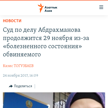
Доступность
ссылок
Вернуться
НОВОСТИ
к
ЦЕНТРАЛЬНАЯ АЗИЯ
Суд по делу Абдрахманова
основному
НОВОСТИ
КАЗАХСТАН
содержанию
продолжится 29 ноября из-за
ВОЙНА В УКРАИНЕ
Вернутся
КЫРГЫЗСТАН
«болезненного состояния»
к
НА ДРУГИХ ЯЗЫКАХ
УЗБЕКИСТАН
обвиняемого
главной
ТАДЖИКИСТАН
ҚАЗАҚША
навигации
ПОДПИШИТЕСЬ НА НАС В СОЦСЕТЯХ
Казис ТОГУЗБАЕВ
Вернутся
КЫРГЫЗЧА
к
24 ноября 2017, 16:09
ЎЗБЕКЧА
поиску
Поделиться
ТОҶИКӢ
Все сайты РСЕ/РС
TÜRKMENÇE