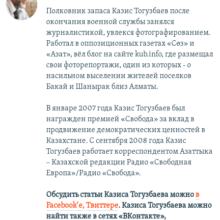
Полковник запаса Казис Тогузбаев после
окончания военной службы занялся
журналистикой, увлекся фотографированием.
Работал в оппозиционных газетах «Сөз» и
«Азат», вёл блог на сайте kub.info, где размещал
свои фоторепортажи, один из которых - о
насильном выселении жителей поселков
Бакай и Шанырак близ Алматы.
В январе 2007 года Казис Тогузбаев был
награжден премией «Свобода» за вклад в
продвижение демократических ценностей в
Казахстане. С сентября 2008 года Казис
Тогузбаев работает корреспондентом Азаттыка
– Казахской редакции Радио «Свободная
Европа»/Радио «Свобода».
Обсудить статьи Казиса Тогузбаева можно
в
Facebook’е,
Твиттере
.
Казиса Тогузбаева можно
найти также в сетях
«ВКонтакте»,