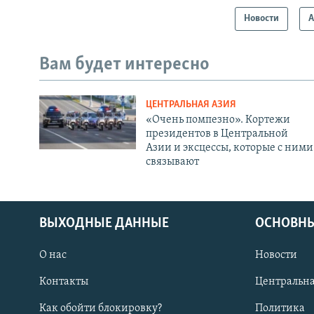
Новости
А
Вам будет интересно
ЦЕНТРАЛЬНАЯ АЗИЯ
«Очень помпезно». Кортежи
президентов в Центральной
Азии и эксцессы, которые с ними
связывают
ВЫХОДНЫЕ ДАННЫЕ
ОСНОВНЫ
О нас
Новости
Контакты
Центральна
Как обойти блокировку?
Политика