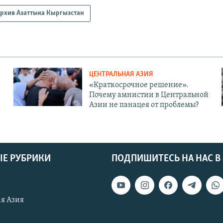
рхив Азаттыка Кыргызстан
ЦЕНТРАЛЬНАЯ АЗИЯ
«Краткосрочное решение».
Почему амнистии в Центральной
Азии не панацея от проблемы?
Е РУБРИКИ
ПОДПИШИТЕСЬ НА НАС В
я Азия