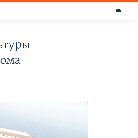
ьтуры
дома