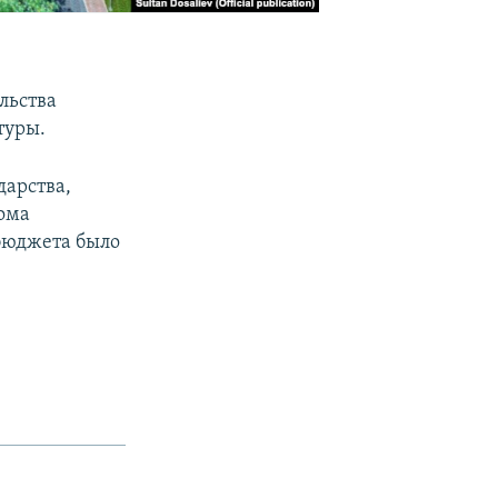
льства
туры.
дарства,
дома
 бюджета было