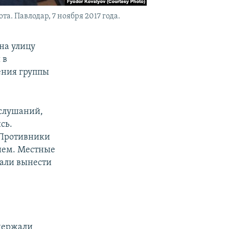
. Павлодар, 7 ноября 2017 года.
на улицу
 в
ения группы
слушаний,
сь.
 Противники
нием. Местные
гали вынести
ддержали