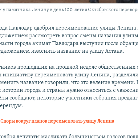
памятника Ленину в день 100-летия Октябрьского переворота
ода Павлодар одобрил переименование улицы Ленина 
едложением рассмотреть вопрос смены названия улицы
части города акимат Павлодара выступил после обращ
едложением изменить название на улицу Астана.
тников прошедших на прошлой неделе общественных 
и инициативу переименовать улицу Ленина, разделили
менить название говорили, что это веление времени.
 к истории города и страны нужно относиться с уваже
йты сообщают, некоторые участники собрания предла
ферендум.
:
Споры вокруг планов переименовать улицу Ленина
 ноября депутаты маслихата большинством голосов по