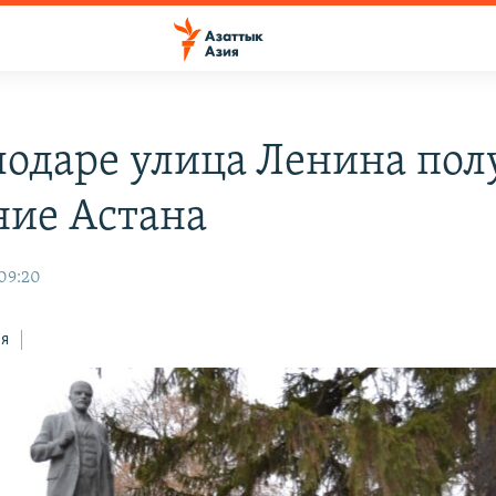
лодаре улица Ленина пол
ние Астана
 09:20
ся