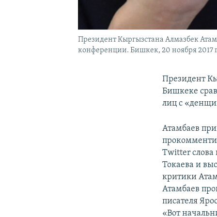
Президент Кыргызстана Алмазбек Атамба
конференции. Бишкек, 20 ноября 2017 г
Президент Кы
Бишкеке срав
лиц с «денщи
Атамбаев при
прокомментир
Twitter слов
Токаева и вы
критики Атамб
Атамбаев про
писателя Яро
«Вот начальн