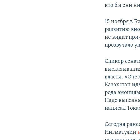
кто бы они н
15 ноября в 
развитию вн
не видит при
прозвучало у
Спикер сенат
высказывания
власти. «Оче
Казахстан ид
рода эмоциям
Надо выполня
написал Токае
Сегодня ране
Нигматулин