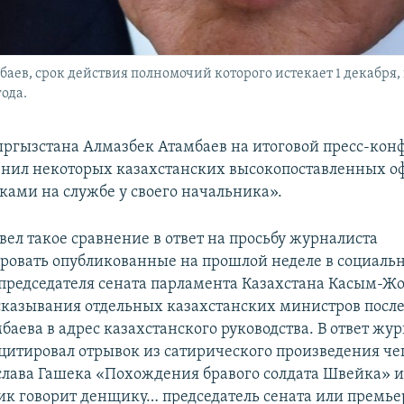
ев, срок действия полномочий которого истекает 1 декабря, 
ода.
ргызстана Алмазбек Атамбаев на итоговой пресс-кон
нил некоторых казахстанских высокопоставленных 
ками на службе у своего начальника».
вел такое сравнение в ответ на просьбу журналиста
овать опубликованные на прошлой неделе в социальн
а председателя сената парламента Казахстана Касым-Ж
сказывания отдельных казахстанских министров посл
аева в адрес казахстанского руководства. В ответ жу
цитировал отрывок из сатирического произведения ч
слава Гашека «Похождения бравого солдата Швейка» и
ик говорит денщику… председатель сената или премье