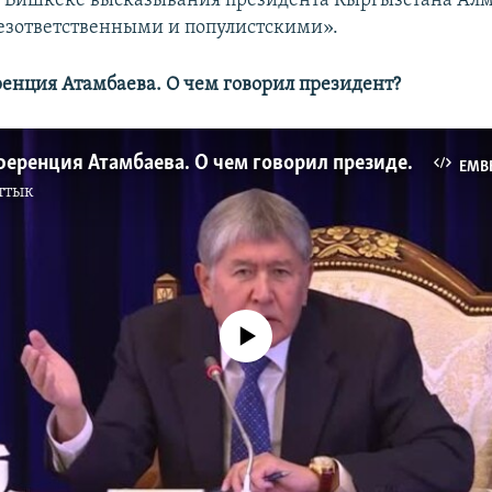
 Бишкеке высказывания президента Кыргызстана Ал
езответственными и популистскими».
енция Атамбаева. О чем говорил президент?
Пресс-конференция Атамбаева. О чем говорил президент?
EMB
ттык
No media source currently available