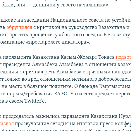
и были, они — денщики у своего начальника».
Бишкеке на заседании Национального совета по устойч
овь
обрушился
с критикой на руководство Казахстана и 
чин просить прощения у «богатого соседа». В его выст
поминание «престарелого диктатора».
а парламента Казахстана Касым-Жомарт Токаев
подве
 президента Алмазбека Атамбаева в отношении каза
редная истеричная речь Атамбаева с грязными нападк
ет только во вред отношениям истинного добрососедств
 не место в большой политике. О блокаде Кыргызстана 
ть нормы/требования ЕАЭС. Это и есть предмет перег
в в своем Twitter'е.
е председатель мажилиса парламента Казахстана Нур
назвал
​прозвучавшие сегодня на итоговой пресс-конфе