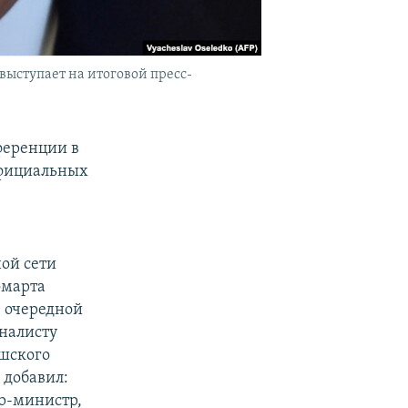
выступает на итоговой пресс-
ференции в
официальных
ой сети
омарта
е очередной
рналисту
ешского
 добавил:
р-министр,