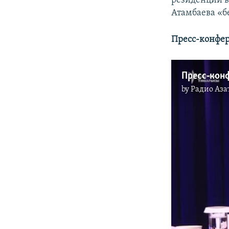
резиденции в
Атамбаева «б
Пресс-конфер
by
Радио Аза