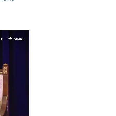
мазбека
ED
SHARE