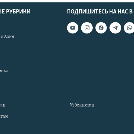
Е РУБРИКИ
ПОДПИШИТЕСЬ НА НАС В
я Азия
века
тан
Узбекистан
тан