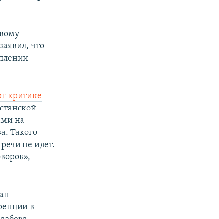
ивому
заявил, что
уплении
рг критике
хстанской
ами на
а. Такого
речи не идет.
оворов», —
лан
ренции в